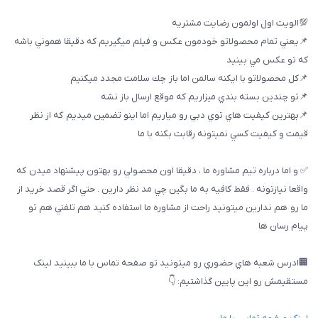
💯الويت اول اولمون رضايت مشتريه
📌يعني تمام محصولاتو خودمون عكس و فيلم ميگيريم كه دقيقا هموني باشه
كه تو عكس مي بينيد
📌كل محصولاتو با ايكنه سالمن اما باز چك سلامت مجدد ميكنيم
📌تو چندين بسته بندي ميزاريم كه موقع ارسال باز نشه
📌بهترين كيفيت هاي توي دبي رو مياريم اما اينو تضمين ميديم كه از نظر
قيمت و كيفيت كسي نميتونه رقابت بكنه با ما
✅ و اما درباره تيم مشاوره ما ، دقيقا اون محصولي رو بهتون پيشنهاد ميدن كه
واقعا نيازتونه . فقط كافيه به ما بگين چي مد نظر دارين . حتي اگر قصد خريد از
ما رو هم ندارين ميتونيد راحت از مشاوره ما استفاده كنيد هم تلفني هم تو
پيام رسان ها
🏢ادرس شعبه هاي حضوري رو ميتونيد تو صفحه تماس با ما ببینيد لینک
مستقیمش رو این پایین گذاشتیم: 👇