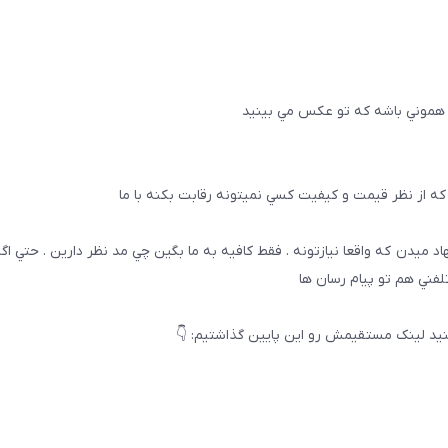
 هموني باشه كه تو عكس مي بينيد
ه از نظر قيمت و كيفيت كسي نميتونه رقابت بكنه با ما
هاد ميدن كه واقعا نيازتونه . فقط كافيه به ما بگين چي مد نظر دارين . حتي ا
تلفني هم تو پيام رسان ها
يد لینک مستقیمش رو این پایین گذاشتیم: 👇