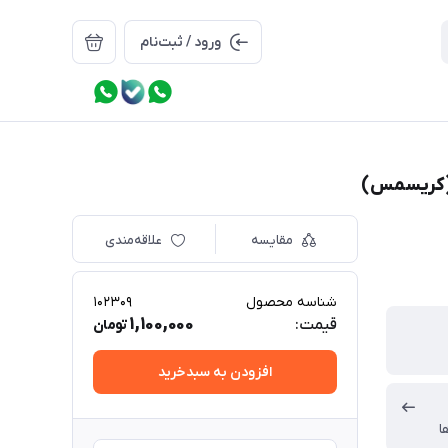
ورود / ثبت‌نام
مقایسه
علاقه‌مندی
شناسه محصول
102309
1,100,000
قیمت:
تومان
افزودن به سبدخرید
ا