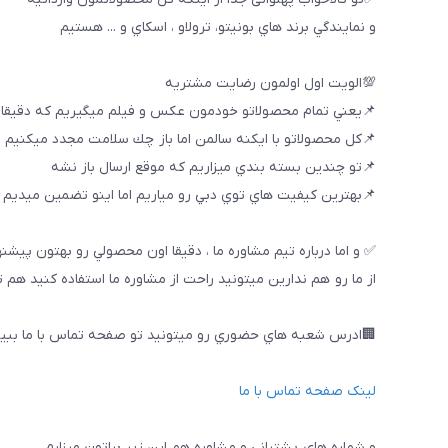
و نمايندگي برند هاي بونيتو، ترولاو ، اسكاي و ... هستيم
💯الويت اول اولمون رضايت مشتريه
📌يعني تمام محصولاتو خودمون عكس و فيلم ميگيريم كه دقيقا
📌كل محصولاتو با ايكنه سالمن اما باز چك سلامت مجدد ميكنيم
📌تو چندين بسته بندي ميزاريم كه موقع ارسال باز نشه
📌بهترين كيفيت هاي توي دبي رو مياريم اما اينو تضمين ميديم ك
✅ و اما درباره تيم مشاوره ما ، دقيقا اون محصولي رو بهتون پيشن
از ما رو هم ندارين ميتونيد راحت از مشاوره ما استفاده كنيد هم 
🏢ادرس شعبه هاي حضوري رو ميتونيد تو صفحه تماس با ما ببین
لینک صفحه تماس با ما
و شماره هاي پشتباني و مشاوره هم اين زير براتون ميزارم