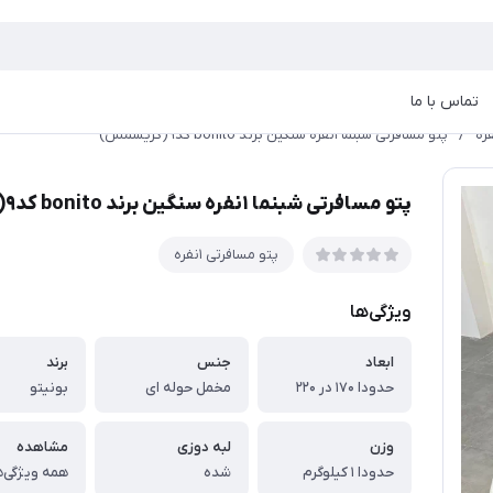
تماس با ما
/
پتو مسافرتی شبنما ۱نفره سنگین برند bonito کد۹(کریسمس)
پتو مسافرتی شبنما ۱نفره سنگین برند bonito کد۹(کریسمس)
پتو مسافرتی ۱نفره
ویژگی‌ها
ابعاد
جنس
برند
حدودا ۱۷۰ در ۲۲۰
مخمل حوله ای
بونیتو
وزن
لبه دوزی
مشاهده
حدودا ۱ کیلوگرم
شده
همه ویژگی‌ه