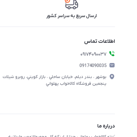
ارسال سریع به سراسر کشور
اطلاعات تماس
09174090037
09174090035
بوشهر ، بندر ديلم، خيابان ساحلي ، بازار كويتي، روبرو شيلات
پنجمين فروشگاه كالاخواب پهلواني
درباره ما
✅تو كالاخواب پهلوانى جدا از اينكه كل محصولاتمون وارداتيه