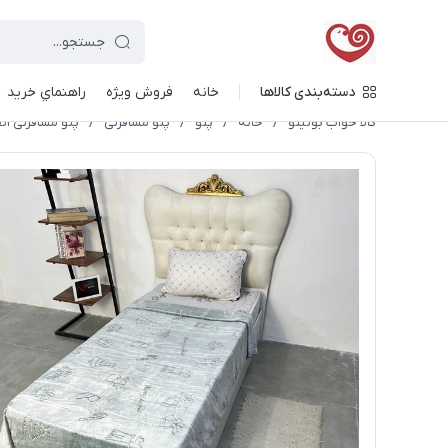
دسته‌بندی کالاها
خانه
فروش ویژه
راهنماي خريد
کالا خواب بونیتو
/
خانه
/
پتو
/
پتو مسافرتی
/
پتو مسافرتی ۱نفره