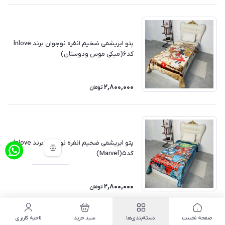
پتو ابریشمی ضخیم ۱نفره نوجوان برند lnlove
کد۶(میکی موس ودوستان)
2,800,000
تومان
پتو ابریشمی ضخیم ۱نفره نوجوان برند lnlove
کد۵(Marvel)
2,800,000
تومان
صفحه نخست
دسته‌بندی‌ها
سبد خرید
ناحیه کاربری