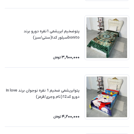
پتوضخیم ابریشمی 1نفره دورو برند
bonitoسیلور کد۱(سنتی/سبز)
3,900,000
تومان
پتوابریشمی ضخیم 1 نفره نوجوان برند In love
دورو کد12(تام وجری/قرمز)
4,200,000
تومان