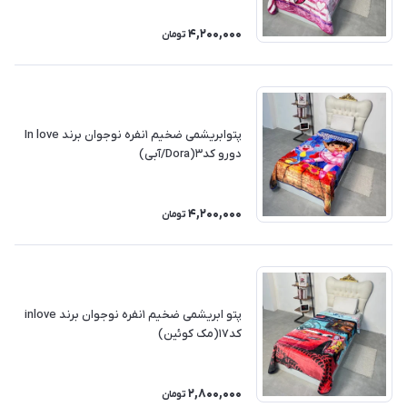
4,200,000
تومان
پتوابریشمی ضخیم ۱نفره نوجوان برند In love
دورو کد۳(Dora/آبی)
4,200,000
تومان
پتو ابریشمی ضخیم ۱نفره نوجوان برند inlove
کد۱۷(مک کوئین)
2,800,000
تومان