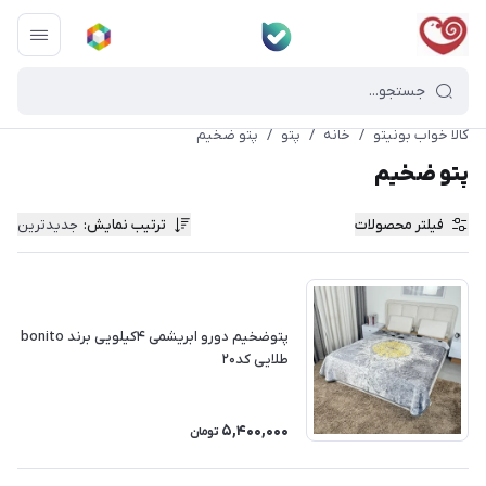
کالا خواب بونیتو
/
خانه
/
پتو
/
پتو ضخیم
پتو ضخیم
فیلتر محصولات
ترتیب نمایش
:
جدیدترین
پتوضخیم دورو ابریشمی ۴کیلویی برند bonito
طلایی کد۲۰
5,400,000
تومان