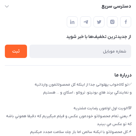
09174090037
دسترسی سریع
09174090035
حساب کاربری
بوشهر ، بندر ديلم، خيابان ساحلي ، بازار كويتي، روبرو شيلات
راهنماي خريد
پنجمين فروشگاه كالاخواب پهلواني
از جدید‌ترین تخفیف‌ها با‌ خبر شوید
لیست محصولات
تماس با ما
ثبت
خريد عمده
درباره ما
✅تو كالاخواب پهلوانى جدا از اينكه كل محصولاتمون وارداتيه
و نمايندگي برند هاي بونيتو، ترولاو ، اسكاي و ... هستيم
💯الويت اول اولمون رضايت مشتريه
📌يعني تمام محصولاتو خودمون عكس و فيلم ميگيريم كه دقيقا هموني باشه
كه تو عكس مي بينيد
📌كل محصولاتو با ايكنه سالمن اما باز چك سلامت مجدد ميكنيم