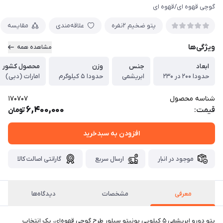
گوچی قهوه ای/قهوه ای
پتو ضخیم ۲نفره
علاقه‌مندی
مقایسه
ویژگی‌ها
مشاهده همه
ابعاد
جنس
وزن
محصول کشور
حدودا ۲۰۰ در ۲۳۰
ابریشمی
حدودا ۵ کیلوگرم
امارات (دبی)
شناسه محصول
170707
6,400,000
قیمت:
تومان
افزودن به سبدخرید
موجود در انبار
ارسال سریع
گارانتی اصالت کالا
معرفی
مشخصات
دیدگاه‌ها
پتو دورو ابریشمی ۵ کیلویی بونیتو سیلور طرح گوچی قهوه‌ای، یک انتخاب