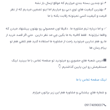
📌تو چندين بسته بندي ميزاريم كه موقع ارسال باز نشه
📌بهترين كيفيت هاي توي دبي رو مياريم اما اينو تضمين ميديم كه از نظر
قيمت و كيفيت كسي نميتونه رقابت بكنه با ما
✅ و اما درباره تيم مشاوره ما ، دقيقا اون محصولي رو بهتون پيشنهاد ميدن كه
واقعا نيازتونه . فقط كافيه به ما بگين چي مد نظر دارين . حتي اگر قصد خريد از
ما رو هم ندارين ميتونيد راحت از مشاوره ما استفاده كنيد هم تلفني هم تو
پيام رسان ها
🏢ادرس شعبه هاي حضوري رو ميتونيد تو صفحه تماس با ما ببینيد لینک
مستقیمش رو این پایین گذاشتیم: 👇
لینک صفحه تماس با ما
و شماره هاي پشتباني و مشاوره هم اين زير براتون ميزارم
📞09174090037