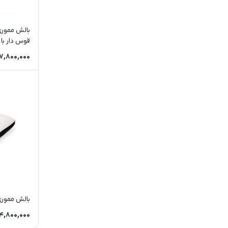
بالش ممور
قوس دار با 
7,800,000
بالش ممور
4,800,000