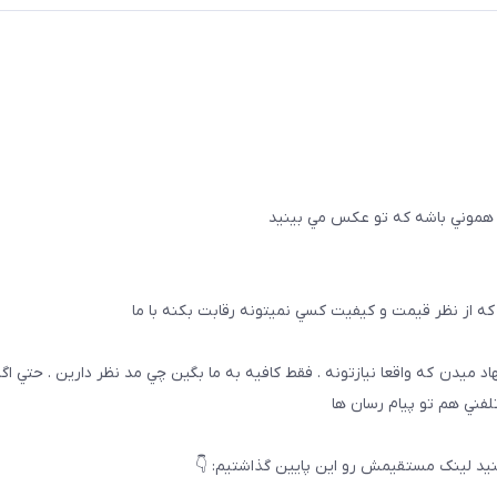
 هموني باشه كه تو عكس مي بينيد
ه از نظر قيمت و كيفيت كسي نميتونه رقابت بكنه با ما
هاد ميدن كه واقعا نيازتونه . فقط كافيه به ما بگين چي مد نظر دارين . حتي ا
تلفني هم تو پيام رسان ها
يد لینک مستقیمش رو این پایین گذاشتیم: 👇