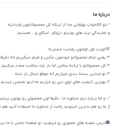
درباره ما
✅تو كالاخواب پهلوانى جدا از اينكه كل محصولاتمون وارداتيه
و نمايندگي برند هاي بونيتو، ترولاو ، اسكاي و ... هستيم
💯الويت اول اولمون رضايت مشتريه
📌يعني تمام محصولاتو خودمون عكس و فيلم ميگيريم كه دقيقا
📌كل محصولاتو با ايكنه سالمن اما باز چك سلامت مجدد ميكنيم
📌تو چندين بسته بندي ميزاريم كه موقع ارسال باز نشه
📌بهترين كيفيت هاي توي دبي رو مياريم اما اينو تضمين ميديم ك
✅ و اما درباره تيم مشاوره ما ، دقيقا اون محصولي رو بهتون پيشن
از ما رو هم ندارين ميتونيد راحت از مشاوره ما استفاده كنيد هم 
🏢ادرس شعبه هاي حضوري رو ميتونيد تو صفحه تماس با ما ببین