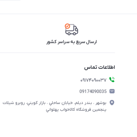
ارسال سریع به سراسر کشور
اطلاعات تماس
09174090037
09174090035
بوشهر ، بندر ديلم، خيابان ساحلي ، بازار كويتي، روبرو شيلات
پنجمين فروشگاه كالاخواب پهلواني