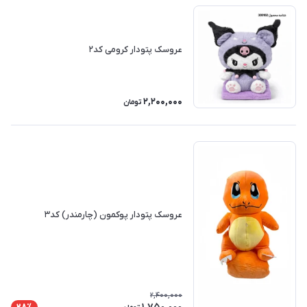
عروسک پتودار کرومی کد۲
2,200,000
تومان
عروسک پتودار پوکمون (چارمندر) کد۳
2,400,000