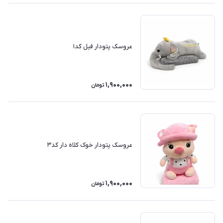
عروسک پتودار فیل کد۱
1,900,000
تومان
عروسک پتودار خوک کلاه دار کد۳
1,900,000
تومان