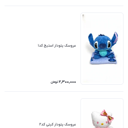
عروسک پتودار استیج کد۱
2,300,000
تومان
عروسک پتودار کیتی کد۲