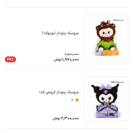
عروسک پتودار لبوبوکد1
2,500,000
1,970,000
22٪
تومان
عروسک پتودار کرومی کد۱
2
2,300,000
تومان