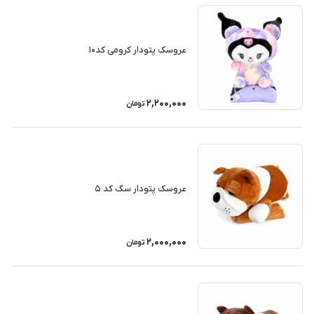
عروسک پتودار کرومی کد۱۰
2,200,000
تومان
عروسک پتودار سگ کد ۵
2,000,000
تومان