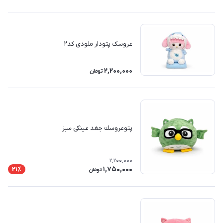
عروسک پتودار ملودی کد۲
2,200,000
تومان
پتوعروسك جغد عینکی سبز
2,200,000
1,750,000
21٪
تومان