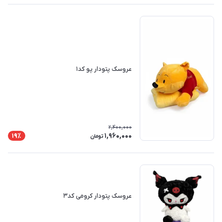
عروسک پتودار پو کد۱
2,400,000
1,960,000
19٪
تومان
عروسک پتودار کرومی کد۳