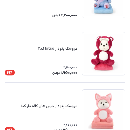
2,200,000
تومان
عروسک پتودار lotso کد۲
2,400,000
1,950,000
19٪
تومان
عروسک پتودار خرس های کلاه دار کد۱
2,400,000