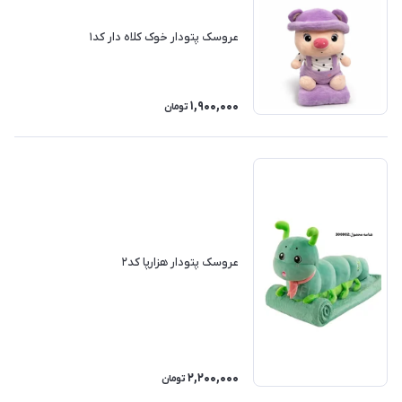
عروسک پتودار خوک کلاه دار کد۱
1,900,000
تومان
عروسک پتودار هزارپا کد۲
2,200,000
تومان