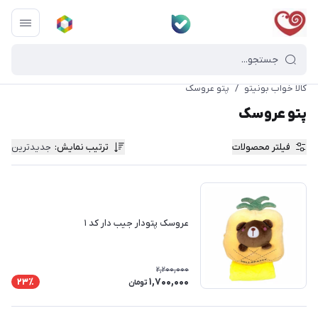
کالا خواب بونیتو
/
پتو عروسک
پتو عروسک
فیلتر محصولات
ترتیب نمایش
:
جدیدترین
عروسک پتودار جیب دار کد ۱
2,200,000
1,700,000
23٪
تومان