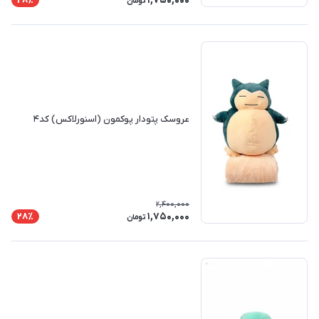
1,750,000
28٪
تومان
عروسک پتودار پوکمون (اسنورلاکس) کد۴
2,400,000
1,750,000
28٪
تومان