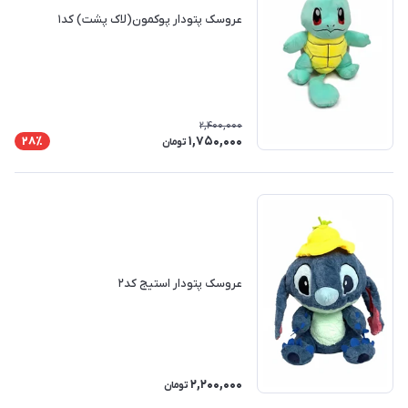
عروسک پتودار پوکمون(لاک پشت) کد۱
2,400,000
1,750,000
28٪
تومان
عروسک پتودار استیج کد۲
2,200,000
تومان