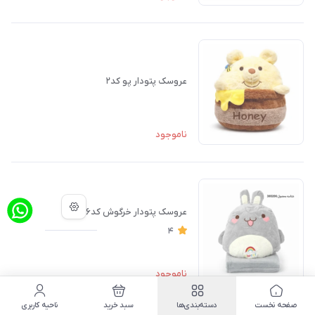
عروسک پتودار پو کد۲
ناموجود
عروسک پتودار خرگوش کد۶
4
ناموجود
صفحه نخست
دسته‌بندی‌ها
سبد خرید
ناحیه کاربری