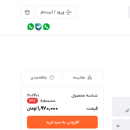
ورود / ثبت‌نام
مقایسه
علاقه‌مندی
شناسه محصول
302401
22٪
2,500,000
1,970,000
قیمت:
تومان
ای
افزودن به سبدخرید