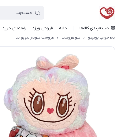
دسته‌بندی کالاها
خانه
فروش ویژه
راهنماي خريد
کالا خواب بونیتو
/
پتو عروسک
/
عروسک پتودار لبوبو کد۱