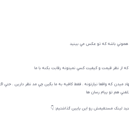
 هموني باشه كه تو عكس مي بينيد
ه از نظر قيمت و كيفيت كسي نميتونه رقابت بكنه با ما
هاد ميدن كه واقعا نيازتونه . فقط كافيه به ما بگين چي مد نظر دارين . حتي ا
تلفني هم تو پيام رسان ها
يد لینک مستقیمش رو این پایین گذاشتیم: 👇