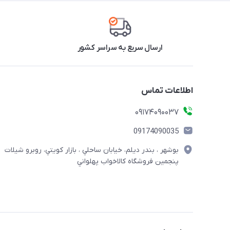
ارسال سریع به سراسر کشور
اطلاعات تماس
09174090037
09174090035
بوشهر ، بندر ديلم، خيابان ساحلي ، بازار كويتي، روبرو شيلات
پنجمين فروشگاه كالاخواب پهلواني