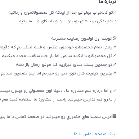
درباره ما
✅تو كالاخواب پهلوانى جدا از اينكه كل محصولاتمون وارداتيه
و نمايندگي برند هاي بونيتو، ترولاو ، اسكاي و ... هستيم
💯الويت اول اولمون رضايت مشتريه
📌يعني تمام محصولاتو خودمون عكس و فيلم ميگيريم كه دقيقا
📌كل محصولاتو با ايكنه سالمن اما باز چك سلامت مجدد ميكنيم
📌تو چندين بسته بندي ميزاريم كه موقع ارسال باز نشه
📌بهترين كيفيت هاي توي دبي رو مياريم اما اينو تضمين ميديم ك
✅ و اما درباره تيم مشاوره ما ، دقيقا اون محصولي رو بهتون پيشن
از ما رو هم ندارين ميتونيد راحت از مشاوره ما استفاده كنيد هم 
🏢ادرس شعبه هاي حضوري رو ميتونيد تو صفحه تماس با ما ببین
لینک صفحه تماس با ما