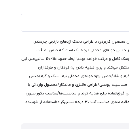
در (Charmander)، یکی از جذاب‌ترین مدل‌های فانتزی برگرفته از مجموعه محبوب پوکمون (Pokémon) است. این محصول کاربردی با طراحی بانمک اژدهای نارنجی چارمندر،
یز از جنس حوله‌ای مخملی درجه یک است که ضمن لطافت
فوق‌العاده، گرمای مطلوبی ایجاد می‌کند بدون اینکه باعث سنگینی شود. پتو درون عروسک تا می‌شود و پس از جمع شدن، ظاهر آن مانند یک عروسک کامل و مرتب خواهد بود.با ابعاد حدود ۱۱۰×۱۶۰ سانتی‌متر، این
منتقل می‌کند و برای هدیه دادن به کودکان و طرفداران
پتو/شخصیت محبوب: چارمندر (Charmander) از سری پوکمون/رنگ: نارنجی گرم و شاد/جنس پتو: حوله‌ای مخملی نرم، سبک و گرم/جنس
عروسک/بدون پرزدهی و ضد حساسیت پوستی/طراحی فانتزی و ماندگار/محصول وارداتی با
ای فوق‌العاده برای هدیه تولد و مناسبت‌ها/مناسب دکوراسیون
اتاق کودک با حال‌و‌هوای پوکمون/وسیله‌ای سرگرم‌کننده و کاربردی برای بازی‌های روزمره نحوه شستشو:قابل شستشو در ماشین لباسشویی با دور ملایم/دمای مناسب آب: ۳۰ درجه سانتی‌گراد/استفاده از شوینده