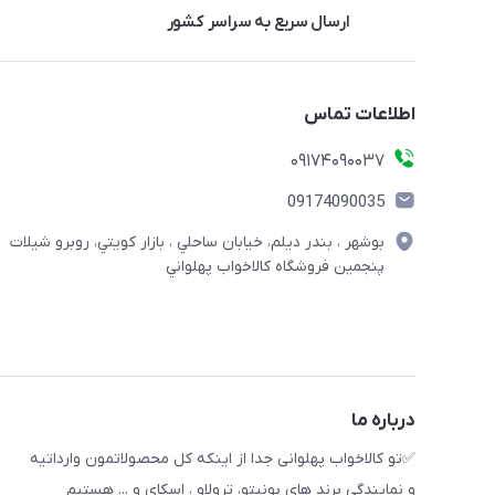
ارسال سریع به سراسر کشور
اطلاعات تماس
09174090037
09174090035
بوشهر ، بندر ديلم، خيابان ساحلي ، بازار كويتي، روبرو شيلات
پنجمين فروشگاه كالاخواب پهلواني
درباره ما
✅تو كالاخواب پهلوانى جدا از اينكه كل محصولاتمون وارداتيه
و نمايندگي برند هاي بونيتو، ترولاو ، اسكاي و ... هستيم