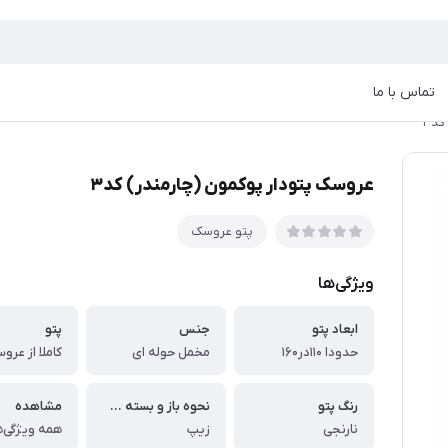
تماس با ما
د۳
عروسک پتودار پوکمون (چارمندر) کد۳
پتو عروسک
ویژگی‌ها
ابعاد پتو
جنس
پتو
حدودا ۱۱۰در۱۶۰
مخمل حوله ای
رنگ پتو
نحوه باز و بسته شدن
مشاهده
نارنجی
زیپ
همه ویژگی‌ه