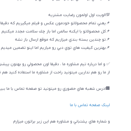
💯الويت اول اولمون رضايت مشتريه
📌يعني تمام محصولاتو خودمون عكس و فيلم ميگيريم كه دقيقا
📌كل محصولاتو با ايكنه سالمن اما باز چك سلامت مجدد ميكنيم
📌تو چندين بسته بندي ميزاريم كه موقع ارسال باز نشه
📌بهترين كيفيت هاي توي دبي رو مياريم اما اينو تضمين ميديم ك
✅ و اما درباره تيم مشاوره ما ، دقيقا اون محصولي رو بهتون پيشن
از ما رو هم ندارين ميتونيد راحت از مشاوره ما استفاده كنيد هم 
🏢ادرس شعبه هاي حضوري رو ميتونيد تو صفحه تماس با ما ببین
لینک صفحه تماس با ما
و شماره هاي پشتباني و مشاوره هم اين زير براتون ميزارم