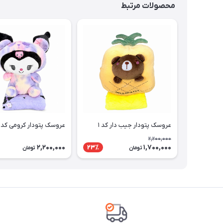
محصولات مرتبط
عروسک پتودار جیب دار کد ۱
عروسک پتودار کرومی کد۱۰
2,200,000
2,200,000
1,700,000
23٪
تومان
تومان