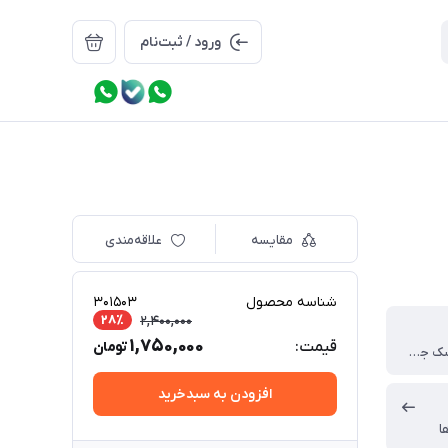
ورود / ثبت‌نام
مقایسه
علاقه‌مندی
شناسه محصول
301503
28٪
2,400,000
1,750,000
قیمت:
تومان
کاملا از عروسک جدا میشه
افزودن به سبدخرید
ا