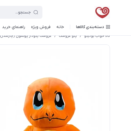
دسته‌بندی کالاها
خانه
فروش ویژه
راهنماي خريد
کالا خواب بونیتو
/
پتو عروسک
/
عروسک پتودار پوکمون (چارمندر) ک