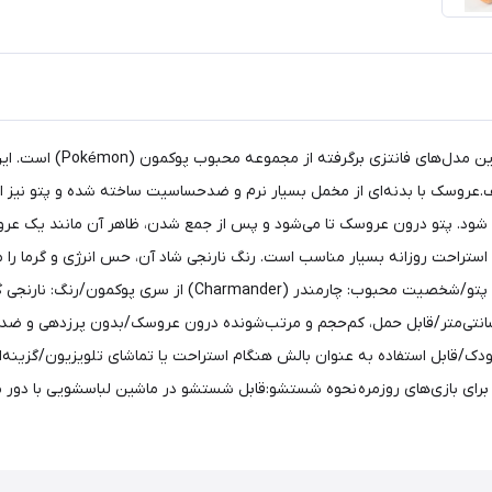
پتوعروسک سه‌کاره مدل چارمن
طیف.عروسک با بدنه‌ای از مخمل بسیار نرم و ضدحساسیت ساخته شده و پتو ن
 استراحت روزانه بسیار مناسب است. رنگ نارنجی شاد آن، حس انرژی و گرما را 
کاراکترهای پوکمون عالی است.ویژگی‌ها:سه‌کاره: عروسک + بالش + 
سک: مخمل ضدحساسیت و باکیفیت/ابعاد پتو: حدود ۱۱۰×۱۶۰ سانتی‌متر/قابل حمل، کم‌حجم و مرتب‌شونده درون 
ودک/قابل استفاده به عنوان بالش هنگام استراحت یا تماشای تلویزیون/گزینه‌