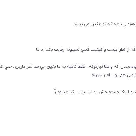
 هموني باشه كه تو عكس مي بينيد
ه از نظر قيمت و كيفيت كسي نميتونه رقابت بكنه با ما
هاد ميدن كه واقعا نيازتونه . فقط كافيه به ما بگين چي مد نظر دارين . حتي ا
تلفني هم تو پيام رسان ها
يد لینک مستقیمش رو این پایین گذاشتیم: 👇