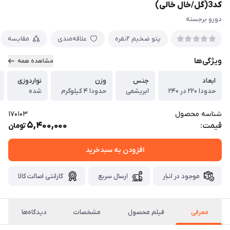
کد3(گل/خال خالی)
دورو برجسته
پتو ضخیم ۲نفره
علاقه‌مندی
مقایسه
ویژگی‌ها
مشاهده همه
ابعاد
جنس
وزن
نواردوزی
حدودا ۲۲۰ در ۲۴۰
ابریشمی
حدودا ۴ کیلوگرم
شده
شناسه محصول
170103
5,400,000
قیمت:
تومان
افزودن به سبدخرید
موجود در انبار
ارسال سریع
گارانتی اصالت کالا
معرفی
فیلم محصول
مشخصات
دیدگاه‌ها