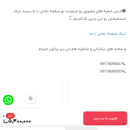
🏢ادرس شعبه هاي حضوري رو ميتونيد تو صفحه تماس با ما ببینيد لینک
مستقیمش رو این پایین گذاشتیم: 👇
لینک صفحه تماس با ما
و شماره هاي پشتباني و مشاوره هم اين زير براتون ميزارم
📞09174090037
📞09174090035
0
0٪
ساخت سایت توسط
Portal
افزودن به سبدخرید
5,400,000