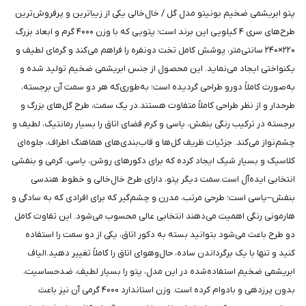
پتو ابریشمی ضخیم بونیتو مدل گل / خال‌خالی یکی از زیباترین و پرفروش‌ترین
طرح‌های سری ۴ کیلویی این برند است؛ پتویی که با وزن ۴۰۰۰ گرم و ابعاد بزرگ
۲۲۰×۲۴۰ سانتی‌متر، پوشش کامل تخت دونفره را فراهم می‌کند و گرمای لطیف و
یکنواختی ایجاد می‌نماید. این محصول از جنس ابریشمی ضخیم تولید شده و
به‌صورت کاملاً دورو طراحی گردیده است؛ به‌طوری‌که هر دو سمت آن برجسته،
طرحدار و از نظر طراحی کاملاً متفاوت هستند.در یک سمت، طرح گل‌های بزرگ و
برجسته در ترکیب رنگی بنفش، یاسی و کرم فضای اتاق را بسیار رمانتیک، لطیف و
چشم‌نواز می‌کند. جزئیات ظریف گل‌ها و قاب‌بندی‌های هماهنگ اطراف، جلوه‌ای
کلاسیک و بسیار شیک ایجاد کرده که برای دکورهای روشن، یاسی، کرمی و بنفشی
انتخابی ایده‌آل است.سمت دیگر پتو، دارای طرح خال‌خالی و خطوط هندسی
بنفش–یاسی است؛ طرحی مرتب، مدرن و چشم‌گیر که برای افرادی که به سادگی و
هارمونی رنگی اهمیت می‌دهند انتخابی عالی محسوب می‌شود. این تفاوت کامل
دو طرح باعث می‌شود بتوانید بسته به دکور اتاق، یکی از دو سمت را استفاده
کنید و تنها با یک برگرداندن ساده، حال‌وهوای اتاق را کاملاً تغییر دهید.الیاف
ابریشمی ضخیم استفاده‌شده در این مدل، پتو را بسیار لطیف، ضدحساسیت،
بدون پرزدهی و بادوام کرده است. وزن استاندارد ۴۰۰۰ گرمی آن نیز باعث