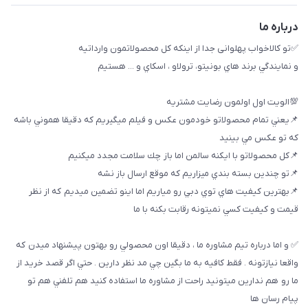
درباره ما
✅تو كالاخواب پهلوانى جدا از اينكه كل محصولاتمون وارداتيه
و نمايندگي برند هاي بونيتو، ترولاو ، اسكاي و ... هستيم
💯الويت اول اولمون رضايت مشتريه
📌يعني تمام محصولاتو خودمون عكس و فيلم ميگيريم كه دقيقا هموني باشه
كه تو عكس مي بينيد
📌كل محصولاتو با ايكنه سالمن اما باز چك سلامت مجدد ميكنيم
📌تو چندين بسته بندي ميزاريم كه موقع ارسال باز نشه
📌بهترين كيفيت هاي توي دبي رو مياريم اما اينو تضمين ميديم كه از نظر
قيمت و كيفيت كسي نميتونه رقابت بكنه با ما
✅ و اما درباره تيم مشاوره ما ، دقيقا اون محصولي رو بهتون پيشنهاد ميدن كه
واقعا نيازتونه . فقط كافيه به ما بگين چي مد نظر دارين . حتي اگر قصد خريد از
ما رو هم ندارين ميتونيد راحت از مشاوره ما استفاده كنيد هم تلفني هم تو
پيام رسان ها