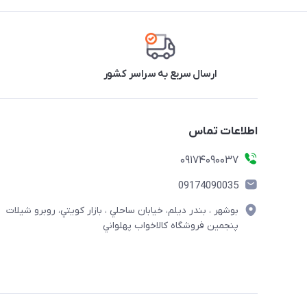
ارسال سریع به سراسر کشور
اطلاعات تماس
09174090037
09174090035
بوشهر ، بندر ديلم، خيابان ساحلي ، بازار كويتي، روبرو شيلات
پنجمين فروشگاه كالاخواب پهلواني