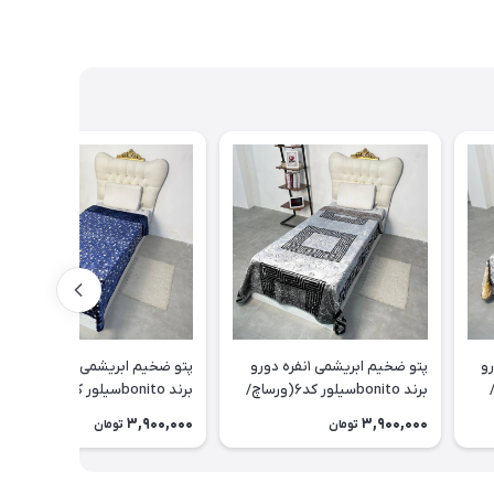
ه دورو
پتو ضخیم ابریشمی ۱نفره دورو
پتو ضخیم ابریشمی ۱نفره دورو
مه/
برند bonitoسیلور کد۶(ورساچ/
برند bonitoسیلور کد۵(ستاره
طوسی)
ای/سورمه ای)
3,900,000
3,900,000
تومان
تومان