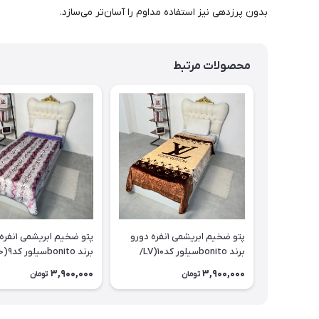
بدون پرزدهی نیز استفاده مداوم را آسان‌تر می‌سازد.
محصولات مرتبط
پتو ضخیم ابریشمی ۱نفره دورو
پتو ضخیم ابر
برند bonitoسیلور کد۱۰(LV/
برند onito
قهوه ای)
خالی/بنفش)
3,900,000
3,900,000
تومان
تومان