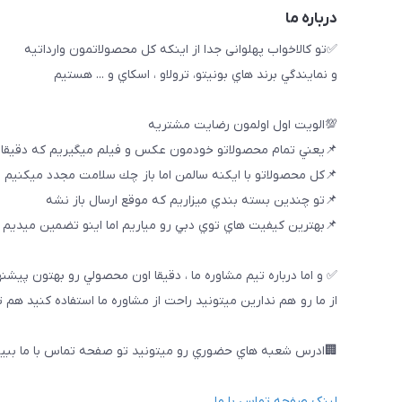
درباره ما
✅تو كالاخواب پهلوانى جدا از اينكه كل محصولاتمون وارداتيه
و نمايندگي برند هاي بونيتو، ترولاو ، اسكاي و ... هستيم
💯الويت اول اولمون رضايت مشتريه
📌يعني تمام محصولاتو خودمون عكس و فيلم ميگيريم كه دقيقا
📌كل محصولاتو با ايكنه سالمن اما باز چك سلامت مجدد ميكنيم
📌تو چندين بسته بندي ميزاريم كه موقع ارسال باز نشه
📌بهترين كيفيت هاي توي دبي رو مياريم اما اينو تضمين ميديم ك
✅ و اما درباره تيم مشاوره ما ، دقيقا اون محصولي رو بهتون پيشن
از ما رو هم ندارين ميتونيد راحت از مشاوره ما استفاده كنيد هم 
🏢ادرس شعبه هاي حضوري رو ميتونيد تو صفحه تماس با ما ببین
لینک صفحه تماس با ما