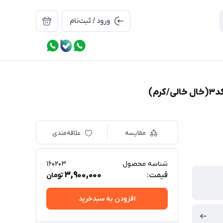
ورود / ثبت‌نام
مقایسه
علاقه‌مندی
شناسه محصول
160203
3,900,000
قیمت:
تومان
افزودن به سبدخرید