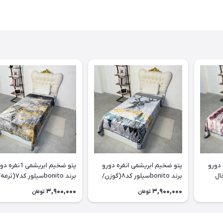
یشمی ۱نفره دورو
پتو ضخیم ابریشمی ۱نفره دورو
پتو ضخیم ابریشمی 1نفر
bسیلور کد۹(خال
برند bonitoسیلور کد۸(گوزن/
برند bonitoسیلور کد۷(تر
طوسی)
طوسی)
3,900,000
3,900,000
تومان
تومان