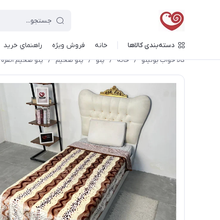
دسته‌بندی کالاها
خانه
فروش ویژه
راهنماي خريد
کالا خواب بونیتو
/
خانه
/
پتو
/
پتو ضخیم
/
پتو ضخیم ١نفره