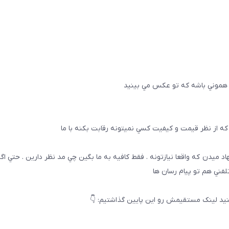
 هموني باشه كه تو عكس مي بينيد
ه از نظر قيمت و كيفيت كسي نميتونه رقابت بكنه با ما
هاد ميدن كه واقعا نيازتونه . فقط كافيه به ما بگين چي مد نظر دارين . حتي ا
تلفني هم تو پيام رسان ها
يد لینک مستقیمش رو این پایین گذاشتیم: 👇