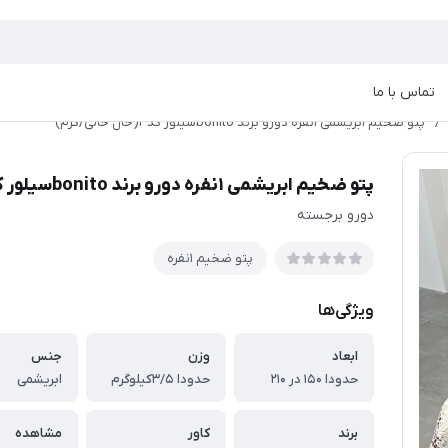
تماس با ما
/
پتو ضخیم ابریشمی ۱نفره دورو برند bonitoسیلور کد۳(خال خالی/کرم)
پتو ضخیم ابریشمی ۱نفره دورو برند bonitoسیلور کد۳(خال خالی/کرم)
دورو برجسته
پتو ضخیم ١نفره
ویژگی‌ها
ابعاد
وزن
جنس
حدودا ۱۵۰ در ۲۱۰
حدودا ۳/۵کیلوگرم
ابریشمی
برند
کاور
مشاهده