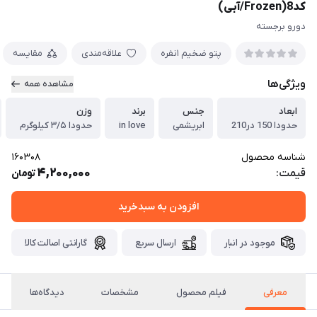
کد8(Frozen/آبی)
دورو برجسته
پتو ضخیم ١نفره
علاقه‌مندی
مقایسه
ویژگی‌ها
مشاهده همه
ابعاد
جنس
برند
وزن
حدودا 150 در210
ابریشمی
in love
حدودا ۳/۵ کیلوگرم
شناسه محصول
160308
4,200,000
قیمت:
تومان
افزودن به سبدخرید
موجود در انبار
ارسال سریع
گارانتی اصالت کالا
معرفی
فیلم محصول
مشخصات
دیدگاه‌ها