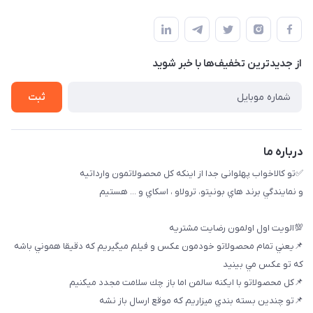
09174090035
حساب کاربری
بوشهر ، بندر ديلم، خيابان ساحلي ، بازار كويتي، روبرو شيلات
راهنماي خريد
پنجمين فروشگاه كالاخواب پهلواني
از جدید‌ترین تخفیف‌ها با‌ خبر شوید
لیست محصولات
تماس با ما
ثبت
خريد عمده
درباره ما
✅تو كالاخواب پهلوانى جدا از اينكه كل محصولاتمون وارداتيه
و نمايندگي برند هاي بونيتو، ترولاو ، اسكاي و ... هستيم
💯الويت اول اولمون رضايت مشتريه
📌يعني تمام محصولاتو خودمون عكس و فيلم ميگيريم كه دقيقا هموني باشه
كه تو عكس مي بينيد
📌كل محصولاتو با ايكنه سالمن اما باز چك سلامت مجدد ميكنيم
📌تو چندين بسته بندي ميزاريم كه موقع ارسال باز نشه