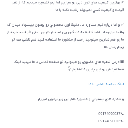
📌بهترين كيفيت هاي توي دبي رو مياريم اما اينو تضمين ميديم كه از نظر
قيمت و كيفيت كسي نميتونه رقابت بكنه با ما
✅ و اما درباره تيم مشاوره ما ، دقيقا اون محصولي رو بهتون پيشنهاد ميدن كه
واقعا نيازتونه . فقط كافيه به ما بگين چي مد نظر دارين . حتي اگر قصد خريد از
ما رو هم ندارين ميتونيد راحت از مشاوره ما استفاده كنيد هم تلفني هم تو
پيام رسان ها
🏢ادرس شعبه هاي حضوري رو ميتونيد تو صفحه تماس با ما ببینيد لینک
مستقیمش رو این پایین گذاشتیم: 👇
لینک صفحه تماس با ما
و شماره هاي پشتباني و مشاوره هم اين زير براتون ميزارم
📞09174090037
📞09174090035