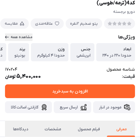
کد4(ترمه/طوسی)
دورو برجسته
پتو ضخیم ۲نفره
علاقه‌مندی
مقایسه
ویژگی‌ها
مشاهده همه
ابعاد
جنس
وزن
برند
کا
حدودا ۲۲۰ در ۲۴۰
ابریشمی
حدودا ۴ کیلوگرم
بونیتو
دا
شناسه محصول
170204
5,400,000
قیمت:
تومان
افزودن به سبدخرید
موجود در انبار
ارسال سریع
گارانتی اصالت کالا
معرفی
فیلم محصول
مشخصات
دیدگاه‌ها