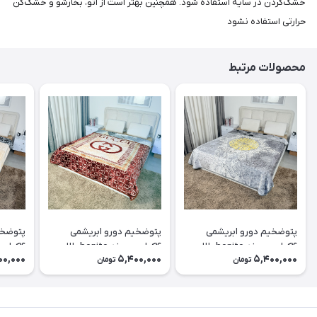
خشک‌کردن در سایه استفاده شود. همچنین بهتر است از اتو، بخارشو و خشک‌کن
حرارتی استفاده نشود
محصولات مرتبط
پتوضخیم دورو ابریشمی
پتوضخیم دورو ابریشمی
پتوضخی
۴کیلویی برند bonito طلایی
۴کیلویی برند bonito طلایی
00,000
5,400,000
5,400,000
تومان
تومان
کد۲۰
کد۱۹
کد۱۸