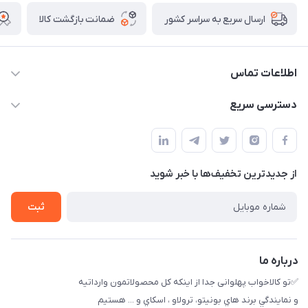
ضمانت بازگشت کالا
ارسال سریع به سراسر کشور
اطلاعات تماس
09174090037
دسترسی سریع
09174090035
حساب کاربری
بوشهر ، بندر ديلم، خيابان ساحلي ، بازار كويتي، روبرو شيلات
راهنماي خريد
پنجمين فروشگاه كالاخواب پهلواني
از جدید‌ترین تخفیف‌ها با‌ خبر شوید
لیست محصولات
تماس با ما
ثبت
خريد عمده
درباره ما
✅تو كالاخواب پهلوانى جدا از اينكه كل محصولاتمون وارداتيه
و نمايندگي برند هاي بونيتو، ترولاو ، اسكاي و ... هستيم