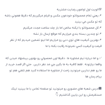
💯الويت اول اولمون رضايت مشتريه
📌يعني تمام محصولاتو خودمون عكس و فيلم ميگيريم كه دقيقا هموني باشه
كه تو عكس مي بينيد
📌كل محصولاتو با ايكنه سالمن اما باز چك سلامت مجدد ميكنيم
📌تو چندين بسته بندي ميزاريم كه موقع ارسال باز نشه
📌بهترين كيفيت هاي توي دبي رو مياريم اما اينو تضمين ميديم كه از نظر
قيمت و كيفيت كسي نميتونه رقابت بكنه با ما
✅ و اما درباره تيم مشاوره ما ، دقيقا اون محصولي رو بهتون پيشنهاد ميدن كه
واقعا نيازتونه . فقط كافيه به ما بگين چي مد نظر دارين . حتي اگر قصد خريد از
ما رو هم ندارين ميتونيد راحت از مشاوره ما استفاده كنيد هم تلفني هم تو
پيام رسان ها
🏢ادرس شعبه هاي حضوري رو ميتونيد تو صفحه تماس با ما ببینيد لینک
مستقیمش رو این پایین گذاشتیم: 👇