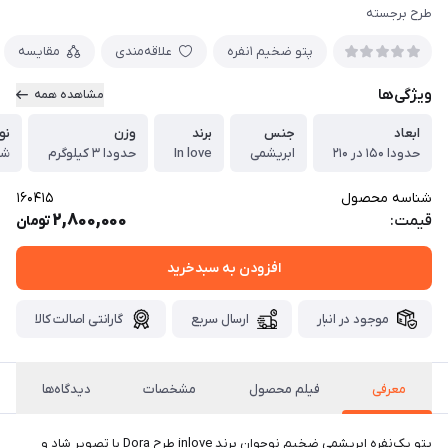
طرح برجسته
پتو ضخیم ١نفره
علاقه‌مندی
مقایسه
ویژگی‌ها
مشاهده همه
ابعاد
جنس
برند
وزن
نو
حدودا ۱۵۰ در ۲۱۰
ابریشمی
In love
حدودا ۳ کیلوگرم
شد
شناسه محصول
160415
2,800,000
قیمت:
تومان
افزودن به سبدخرید
موجود در انبار
ارسال سریع
گارانتی اصالت کالا
معرفی
فیلم محصول
مشخصات
دیدگاه‌ها
پتو یک‌نفره ابریشمی ضخیم نوجوان برند inlove طرح Dora با تصویر شاد و