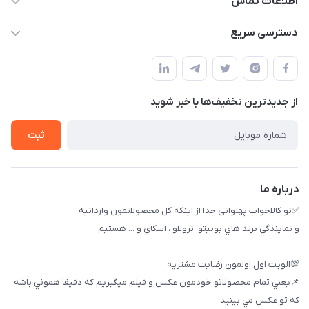
اطلاعات تماس
09174090037
دسترسی سریع
09174090035
حساب کاربری
بوشهر ، بندر ديلم، خيابان ساحلي ، بازار كويتي، روبرو شيلات
راهنماي خريد
پنجمين فروشگاه كالاخواب پهلواني
از جدید‌ترین تخفیف‌ها با‌ خبر شوید
لیست محصولات
تماس با ما
ثبت
خريد عمده
درباره ما
✅تو كالاخواب پهلوانى جدا از اينكه كل محصولاتمون وارداتيه
و نمايندگي برند هاي بونيتو، ترولاو ، اسكاي و ... هستيم
💯الويت اول اولمون رضايت مشتريه
📌يعني تمام محصولاتو خودمون عكس و فيلم ميگيريم كه دقيقا هموني باشه
كه تو عكس مي بينيد