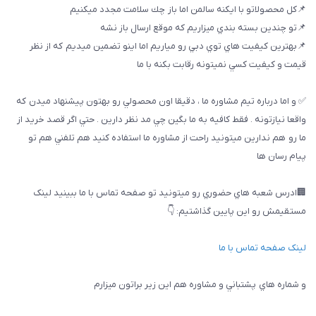
📌كل محصولاتو با ايكنه سالمن اما باز چك سلامت مجدد ميكنيم
📌تو چندين بسته بندي ميزاريم كه موقع ارسال باز نشه
📌بهترين كيفيت هاي توي دبي رو مياريم اما اينو تضمين ميديم كه از نظر
قيمت و كيفيت كسي نميتونه رقابت بكنه با ما
✅ و اما درباره تيم مشاوره ما ، دقيقا اون محصولي رو بهتون پيشنهاد ميدن كه
واقعا نيازتونه . فقط كافيه به ما بگين چي مد نظر دارين . حتي اگر قصد خريد از
ما رو هم ندارين ميتونيد راحت از مشاوره ما استفاده كنيد هم تلفني هم تو
پيام رسان ها
🏢ادرس شعبه هاي حضوري رو ميتونيد تو صفحه تماس با ما ببینيد لینک
مستقیمش رو این پایین گذاشتیم: 👇
لینک صفحه تماس با ما
و شماره هاي پشتباني و مشاوره هم اين زير براتون ميزارم