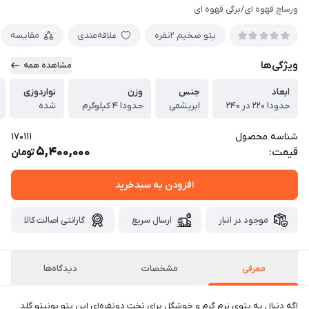
ورساچ قهوه ای/برگی قهوه ای
پتو ضخیم ۲نفره
علاقه‌مندی
مقایسه
ویژگی‌ها
مشاهده همه
ابعاد
جنس
وزن
نواردوزی
حدودا ۲۲۰ در ۲۴۰
ابریشمی
حدودا ۴ کیلوگرم
شده
شناسه محصول
170111
5,400,000
قیمت:
تومان
افزودن به سبدخرید
موجود در انبار
ارسال سریع
گارانتی اصالت کالا
معرفی
مشخصات
دیدگاه‌ها
اگه دنبال یه پتوی نرم گرم و خوشگل برای تخت دونفره‌ای این پتو بونیتو گلد