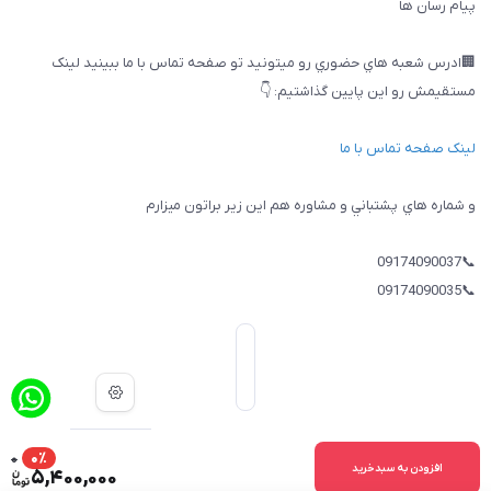
پيام رسان ها
🏢ادرس شعبه هاي حضوري رو ميتونيد تو صفحه تماس با ما ببینيد لینک
مستقیمش رو این پایین گذاشتیم: 👇
لینک صفحه تماس با ما
و شماره هاي پشتباني و مشاوره هم اين زير براتون ميزارم
📞09174090037
📞09174090035
0
0٪
ساخت سایت توسط
Portal
افزودن به سبدخرید
5,400,000