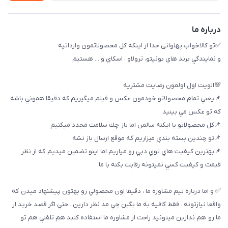
خريد عمده
درباره ما
✅تو كالاخواب پهلوانى جدا از اينكه كل محصولاتمون وارداتيه
و نمايندگي برند هاي بونيتو، ترولاو ، اسكاي و ... هستيم
💯الويت اول اولمون رضايت مشتريه
📌يعني تمام محصولاتو خودمون عكس و فيلم ميگيريم كه دقيقا هموني باشه
كه تو عكس مي بينيد
📌كل محصولاتو با ايكنه سالمن اما باز چك سلامت مجدد ميكنيم
📌تو چندين بسته بندي ميزاريم كه موقع ارسال باز نشه
📌بهترين كيفيت هاي توي دبي رو مياريم اما اينو تضمين ميديم كه از نظر
قيمت و كيفيت كسي نميتونه رقابت بكنه با ما
✅ و اما درباره تيم مشاوره ما ، دقيقا اون محصولي رو بهتون پيشنهاد ميدن كه
واقعا نيازتونه . فقط كافيه به ما بگين چي مد نظر دارين . حتي اگر قصد خريد از
ما رو هم ندارين ميتونيد راحت از مشاوره ما استفاده كنيد هم تلفني هم تو