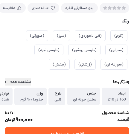
پتو مسافرتی ۱نفره
علاقه‌مندی
مقایسه
رنگ
(کرم)
(آبی لاجوردی)
(سبز)
(صورتی)
(سبزابی)
(طوسی روشن)
(طوسی تیره)
(سورمه ای)
(زرشکی)
(بنفش)
ویژگی‌ها
مشاهده همه
ابعاد
جنس
طرح
وزن
نواردو
160 در 210
مخمل حوله ای
قلبی
حدودا ۹۰۰ گرم
شده
شناسه محصول
100201
900,000
قیمت:
تومان
افزودن به سبدخرید