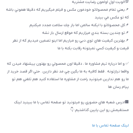
💯الويت اول اولمون رضايت مشتريه
📌يعني تمام محصولاتو خودمون عكس و فيلم ميگيريم كه دقيقا هموني باشه
كه تو عكس مي بينيد
📌كل محصولاتو با ايكنه سالمن اما باز چك سلامت مجدد ميكنيم
📌تو چندين بسته بندي ميزاريم كه موقع ارسال باز نشه
📌بهترين كيفيت هاي توي دبي رو مياريم اما اينو تضمين ميديم كه از نظر
قيمت و كيفيت كسي نميتونه رقابت بكنه با ما
✅ و اما درباره تيم مشاوره ما ، دقيقا اون محصولي رو بهتون پيشنهاد ميدن كه
واقعا نيازتونه . فقط كافيه به ما بگين چي مد نظر دارين . حتي اگر قصد خريد از
ما رو هم ندارين ميتونيد راحت از مشاوره ما استفاده كنيد هم تلفني هم تو
پيام رسان ها
🏢ادرس شعبه هاي حضوري رو ميتونيد تو صفحه تماس با ما ببینيد لینک
مستقیمش رو این پایین گذاشتیم: 👇
لینک صفحه تماس با ما