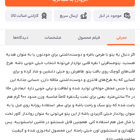
موجود در انبار
ارسال سریع
گارانتی اصالت کالا
معرفی
فیلم محصول
مشخصات
دیدگاه‌ها
اگر دنبال یه پتو با طرحی بامزه و دوست‌داشتنی برای خودتون یا به عنوان هدیه
هستید، پتومسافرتی ۱ نفره قلبی نواردار می‌تونه انتخاب خیلی خوبی باشه. طرح
قلب‌های کوچک روی بافت پتو، ظاهرش رو خیلی دلنشین و شاد کرده و برای
کسایی که به طرح‌های فانتزی و دوست‌داشتنی علاقه دارن، حسابی جذابه.این
پتو با جنس مخمل حوله‌ای تولید شده و لطافت و نرمی خوبی داره. ابعادش ۱۵۰
در ۲۱۰ سانتی‌متره، یعنی برای تخت یک‌نفره کاملاً مناسبه. وزن حدود ۹۰۰ گرم هم
باعث شده که پتو سبک و راحت باشه و برای سفر، استفاده روزانه روی مبل یا به
عنوان روانداز خیلی کاربردی باشه.از این پتو می‌تونی به عنوان روانداز، کاور تخت
یا شال مبل هم استفاده کنی. همچنین قابل شستشو در ماشین لباسشوییه، پس
نگهداری و شستشوی اون خیلی راحته. این محصول لبه‌دوزی شده و کیفیت
ساخت خوبی داره.