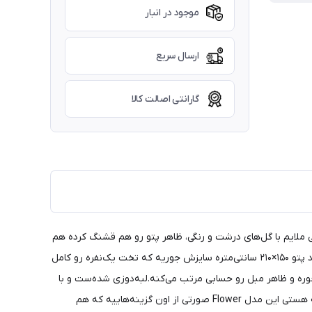
موجود در انبار
ارسال سریع
گارانتی اصالت کالا
نه‌ی صورتی ملایم با گل‌های درشت و رنگی، ظاهر پتو رو هم قشنگ کرده هم
چشم‌نواز. جنسش مخمل حوله‌ای نرم و سبکه؛ لمسش لطیفه و وزنش هم کمه، برای همین استفاده‌ی روزمره و حتی سفر خیلی راحتش کرده.ابعاد پتو ۱۵۰×۲۱۰ سانتی‌متره سایزش جوریه که تخت یک‌نفره رو کامل
وره و ظاهر مبل رو حسابی مرتب می‌کنه.لبه‌دوزی شده‌ست و با
ماشین لباسشویی قابل شستشوست؛ یعنی تمیز نگه‌داشتنش بدون دردسر و خیلی ساده‌ست.اگر دنبال یه پتوی شاد سبک نرم و مناسب دخترونه هستی این مدل Flower صورتی از اون گزینه‌هاییه که هم