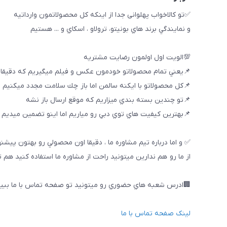
✅تو كالاخواب پهلوانى جدا از اينكه كل محصولاتمون وارداتيه
و نمايندگي برند هاي بونيتو، ترولاو ، اسكاي و ... هستيم
💯الويت اول اولمون رضايت مشتريه
📌يعني تمام محصولاتو خودمون عكس و فيلم ميگيريم كه دقيقا
📌كل محصولاتو با ايكنه سالمن اما باز چك سلامت مجدد ميكنيم
📌تو چندين بسته بندي ميزاريم كه موقع ارسال باز نشه
📌بهترين كيفيت هاي توي دبي رو مياريم اما اينو تضمين ميديم ك
✅ و اما درباره تيم مشاوره ما ، دقيقا اون محصولي رو بهتون پيشن
از ما رو هم ندارين ميتونيد راحت از مشاوره ما استفاده كنيد هم 
🏢ادرس شعبه هاي حضوري رو ميتونيد تو صفحه تماس با ما ببین
لینک صفحه تماس با ما