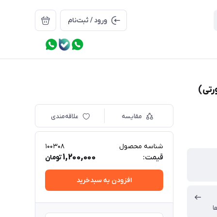
ورود / ثبت‌نام
مقایسه
علاقه‌مندی
شناسه محصول
100308
1,200,000
قیمت:
تومان
افزودن به سبدخرید
ا