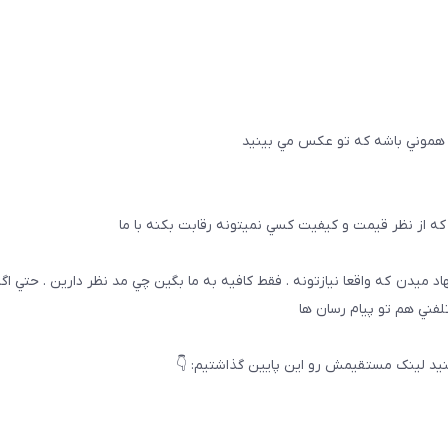
 هموني باشه كه تو عكس مي بينيد
ه از نظر قيمت و كيفيت كسي نميتونه رقابت بكنه با ما
هاد ميدن كه واقعا نيازتونه . فقط كافيه به ما بگين چي مد نظر دارين . حتي ا
تلفني هم تو پيام رسان ها
يد لینک مستقیمش رو این پایین گذاشتیم: 👇