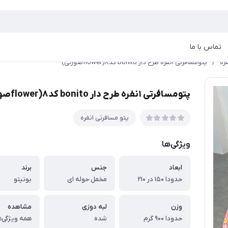
تماس با ما
/
پتومسافرتی ۱نفره طرح دار bonito کد۸(flowerصورتی)
پتومسافرتی ۱نفره طرح دار bonito کد۸(flowerصورتی)
پتو مسافرتی ۱نفره
ویژگی‌ها
ابعاد
جنس
برند
حدودا ۱۵۰ در ۲۱۰
مخمل حوله ای
بونیتو
وزن
لبه دوزی
مشاهده
حدودا ۹۰۰ گرم
شده
همه ویژگی‌ه