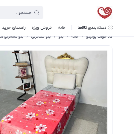
دسته‌بندی کالاها
خانه
فروش ویژه
راهنماي خريد
کالا خواب بونیتو
/
خانه
/
پتو
/
پتو مسافرتی
/
پتو مسافرتی ۱نفره