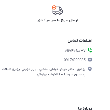
ارسال سریع به سراسر کشور
اطلاعات تماس
09174090037
09174090035
بوشهر ، بندر ديلم، خيابان ساحلي ، بازار كويتي، روبرو شيلات
پنجمين فروشگاه كالاخواب پهلواني
درباره ما