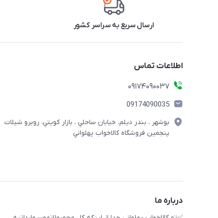
ارسال سریع به سراسر کشور
اطلاعات تماس
09174090037
09174090035
بوشهر ، بندر ديلم، خيابان ساحلي ، بازار كويتي، روبرو شيلات
پنجمين فروشگاه كالاخواب پهلواني
درباره ما
✅تو كالاخواب پهلوانى جدا از اينكه كل محصولاتمون وارداتيه