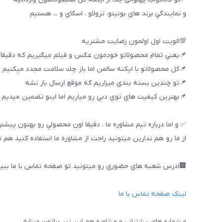
و نمايندگي برند هاي بونيتو، ترولاو ، اسكاي و ... هستيم
💯الويت اول اولمون رضايت مشتريه
📌يعني تمام محصولاتو خودمون عكس و فيلم ميگيريم كه دقيقا
📌كل محصولاتو با ايكنه سالمن اما باز چك سلامت مجدد ميكنيم
📌تو چندين بسته بندي ميزاريم كه موقع ارسال باز نشه
📌بهترين كيفيت هاي توي دبي رو مياريم اما اينو تضمين ميديم ك
✅ و اما درباره تيم مشاوره ما ، دقيقا اون محصولي رو بهتون پيشن
از ما رو هم ندارين ميتونيد راحت از مشاوره ما استفاده كنيد هم 
🏢ادرس شعبه هاي حضوري رو ميتونيد تو صفحه تماس با ما ببین
لینک صفحه تماس با ما
و شماره هاي پشتباني و مشاوره هم اين زير براتون ميزارم