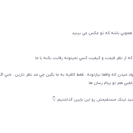
 هموني باشه كه تو عكس مي بينيد
ه از نظر قيمت و كيفيت كسي نميتونه رقابت بكنه با ما
هاد ميدن كه واقعا نيازتونه . فقط كافيه به ما بگين چي مد نظر دارين . حتي ا
تلفني هم تو پيام رسان ها
يد لینک مستقیمش رو این پایین گذاشتیم: 👇