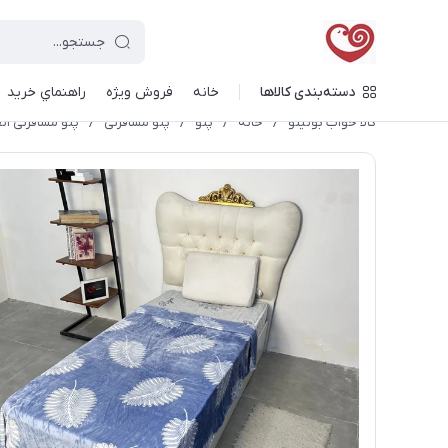
دسته‌بندی کالاها
خانه
فروش ویژه
راهنماي خريد
کالا خواب بونیتو
/
خانه
/
پتو
/
پتو مسافرتی
/
پتو مسافرتی ۱نفره