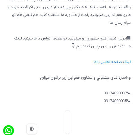
واقعا نيازتونه . فقط كافيه به ما بگين چي مد نظر دارين . حتي اگر قصد خريد از
ما رو هم ندارين ميتونيد راحت از مشاوره ما استفاده كنيد هم تلفني هم تو
پيام رسان ها
🏢ادرس شعبه هاي حضوري رو ميتونيد تو صفحه تماس با ما ببینيد لینک
مستقیمش رو این پایین گذاشتیم: 👇
لینک صفحه تماس با ما
و شماره هاي پشتباني و مشاوره هم اين زير براتون ميزارم
📞09174090037
📞09174090035