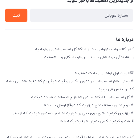
از جدید‌ترین تخفیف‌ها با‌ خبر شوید
لیست محصولات
تماس با ما
ثبت
خريد عمده
درباره ما
✅تو كالاخواب پهلوانى جدا از اينكه كل محصولاتمون وارداتيه
و نمايندگي برند هاي بونيتو، ترولاو ، اسكاي و ... هستيم
💯الويت اول اولمون رضايت مشتريه
📌يعني تمام محصولاتو خودمون عكس و فيلم ميگيريم كه دقيقا هموني باشه
كه تو عكس مي بينيد
📌كل محصولاتو با ايكنه سالمن اما باز چك سلامت مجدد ميكنيم
📌تو چندين بسته بندي ميزاريم كه موقع ارسال باز نشه
📌بهترين كيفيت هاي توي دبي رو مياريم اما اينو تضمين ميديم كه از نظر
قيمت و كيفيت كسي نميتونه رقابت بكنه با ما
✅ و اما درباره تيم مشاوره ما ، دقيقا اون محصولي رو بهتون پيشنهاد ميدن كه