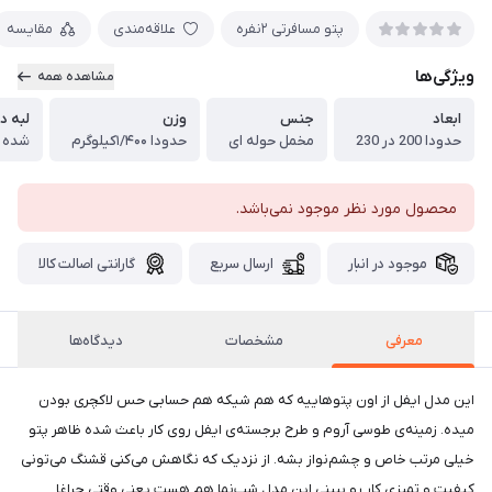
پتو مسافرتی ۲نفره
علاقه‌مندی
مقایسه
ویژگی‌ها
مشاهده همه
ابعاد
جنس
وزن
لبه د
حدودا 200 در 230
مخمل حوله ای
حدودا ۱/۴۰۰کیلوگرم
شده
محصول مورد نظر موجود نمی‌باشد.
موجود در انبار
ارسال سریع
گارانتی اصالت کالا
معرفی
مشخصات
دیدگاه‌ها
این مدل ایفل از اون پتوهاییه که هم شیکه هم حسابی حس لاکچری بودن
میده. زمینه‌ی طوسی آروم و طرح برجسته‌ی ایفل روی کار باعث شده ظاهر پتو
خیلی مرتب خاص و چشم‌نواز بشه. از نزدیک که نگاهش می‌کنی قشنگ می‌تونی
کیفیت و تمیزی کار رو ببینی.این مدل شب‌نما هم هست یعنی وقتی چراغا