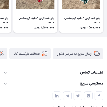
پتو مسافرتی ۲نفره کریسمس
پتو مسافرتی ۲نفره کریسمس
کد۱۴
کد۱۳
کد۱۲
00,000
1,500,000
1,500,000
تومان
تومان
ضمانت بازگشت کالا
ارسال سریع به سراسر کشور
اطلاعات تماس
09174090037
دسترسی سریع
09174090035
حساب کاربری
بوشهر ، بندر ديلم، خيابان ساحلي ، بازار كويتي، روبرو شيلات
راهنماي خريد
پنجمين فروشگاه كالاخواب پهلواني