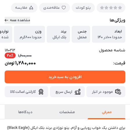
پتو كودك
علاقه‌مندی
مقایسه
ویژگی‌ها
مشاهده همه
ابعاد
جنس
برند
وزن
نواردو
حدودا ۱۰۰در ۱۴۰
مخمل
بلک ایگل
حدودا ۸۰۰گرم
شده
شناسه محصول
180212
20٪
1,600,000
1,280,000
قیمت:
تومان
افزودن به سبدخرید
موجود در انبار
ارسال سریع
گارانتی اصالت کالا
معرفی
مشخصات
دیدگاه‌ها
برای داشتن یک خواب رویایی و آرام، پتو نوزادی برند بلک ایگل (Black Eagle)