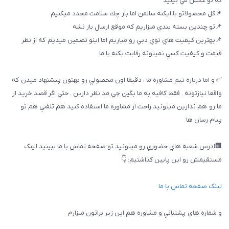
كه تو عكس مي بينيد
📌كل محصولاتو با ايكنه سالمن اما باز چك سلامت مجدد ميكنيم
📌تو چندين بسته بندي ميزاريم كه موقع ارسال باز نشه
📌بهترين كيفيت هاي توي دبي رو مياريم اما اينو تضمين ميديم كه از نظر
قيمت و كيفيت كسي نميتونه رقابت بكنه با ما
✅ و اما درباره تيم مشاوره ما ، دقيقا اون محصولي رو بهتون پيشنهاد ميدن كه
واقعا نيازتونه . فقط كافيه به ما بگين چي مد نظر دارين . حتي اگر قصد خريد از
ما رو هم ندارين ميتونيد راحت از مشاوره ما استفاده كنيد هم تلفني هم تو
پيام رسان ها
🏢ادرس شعبه هاي حضوري رو ميتونيد تو صفحه تماس با ما ببینيد لینک
مستقیمش رو این پایین گذاشتیم: 👇
لینک صفحه تماس با ما
و شماره هاي پشتباني و مشاوره هم اين زير براتون ميزارم