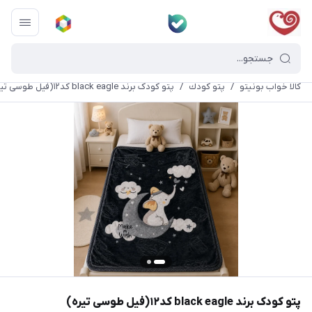
کالا خواب بونیتو
/
پتو كودك
/
پتو کودک برند black eagle کد۱۲(فیل طوسی تیره)
پتو کودک برند black eagle کد۱۲(فیل طوسی تیره)