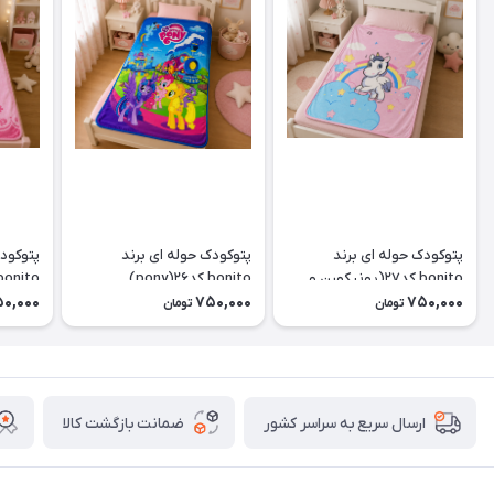
پتوکودک حوله ای برند
پتوکودک حوله ای برند
پتوکودک
bonito کد۲۷(یونیکورن و
bonito کد۲۶(pony)
bonito کدellow kity)۲۵
رنگین کمان)
0,000
750,000
750,000
تومان
تومان
ضمانت بازگشت کالا
ارسال سریع به سراسر کشور