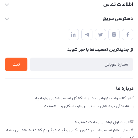
اطلاعات تماس
09174090037
دسترسی سریع
09174090035
حساب کاربری
بوشهر ، بندر ديلم، خيابان ساحلي ، بازار كويتي، روبرو شيلات
راهنماي خريد
پنجمين فروشگاه كالاخواب پهلواني
از جدید‌ترین تخفیف‌ها با‌ خبر شوید
لیست محصولات
تماس با ما
ثبت
خريد عمده
درباره ما
✅تو كالاخواب پهلوانى جدا از اينكه كل محصولاتمون وارداتيه
و نمايندگي برند هاي بونيتو، ترولاو ، اسكاي و ... هستيم
💯الويت اول اولمون رضايت مشتريه
📌يعني تمام محصولاتو خودمون عكس و فيلم ميگيريم كه دقيقا هموني باشه