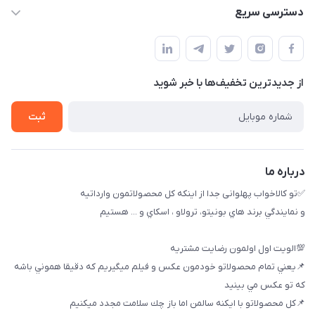
09174090037
دسترسی سریع
09174090035
حساب کاربری
بوشهر ، بندر ديلم، خيابان ساحلي ، بازار كويتي، روبرو شيلات
راهنماي خريد
پنجمين فروشگاه كالاخواب پهلواني
از جدید‌ترین تخفیف‌ها با‌ خبر شوید
لیست محصولات
تماس با ما
ثبت
خريد عمده
درباره ما
✅تو كالاخواب پهلوانى جدا از اينكه كل محصولاتمون وارداتيه
و نمايندگي برند هاي بونيتو، ترولاو ، اسكاي و ... هستيم
💯الويت اول اولمون رضايت مشتريه
📌يعني تمام محصولاتو خودمون عكس و فيلم ميگيريم كه دقيقا هموني باشه
كه تو عكس مي بينيد
📌كل محصولاتو با ايكنه سالمن اما باز چك سلامت مجدد ميكنيم