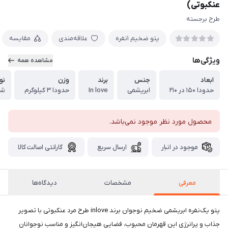
عنکبوتی)
طرح برجسته
پتو ضخیم ١نفره
علاقه‌مندی
مقایسه
ویژگی‌ها
مشاهده همه
ابعاد
جنس
برند
وزن
نو
حدودا ۱۵۰ در ۲۱۰
ابریشمی
In love
حدودا ۳ کیلوگرم
شد
محصول مورد نظر موجود نمی‌باشد.
موجود در انبار
ارسال سریع
گارانتی اصالت کالا
معرفی
مشخصات
دیدگاه‌ها
پتو یک‌نفره ابریشمی ضخیم نوجوان برند inlove طرح مرد عنکبوتی با تصویر
جذاب و پرانرژی این قهرمان محبوب، فضایی هیجان‌انگیز و مناسب نوجوانان