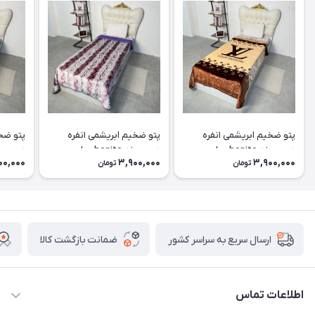
پتو ضخیم ابریشمی ۱نفره
پتو ضخیم ابریشمی ۱نفره
دورو برند bonitoسیلور
دورو برند bonitoسیلور
00,000
3,900,000
3,900,000
تومان
تومان
کد۱۰(LV/قهوه ای)
کد۹(خال خالی/بنفش)
کد۸(گوزن/طوسی)
ضمانت بازگشت کالا
ارسال سریع به سراسر کشور
اطلاعات تماس