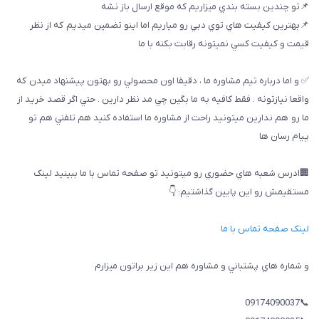
📌تو چندين بسته بندي ميزاريم كه موقع ارسال باز نشه
📌بهترين كيفيت هاي توي دبي رو مياريم اما اينو تضمين ميديم كه از نظر
قيمت و كيفيت كسي نميتونه رقابت بكنه با ما
✅ و اما درباره تيم مشاوره ما ، دقيقا اون محصولي رو بهتون پيشنهاد ميدن كه
واقعا نيازتونه . فقط كافيه به ما بگين چي مد نظر دارين . حتي اگر قصد خريد از
ما رو هم ندارين ميتونيد راحت از مشاوره ما استفاده كنيد هم تلفني هم تو
پيام رسان ها
🏢ادرس شعبه هاي حضوري رو ميتونيد تو صفحه تماس با ما ببینيد لینک
مستقیمش رو این پایین گذاشتیم: 👇
لینک صفحه تماس با ما
و شماره هاي پشتباني و مشاوره هم اين زير براتون ميزارم
📞09174090037