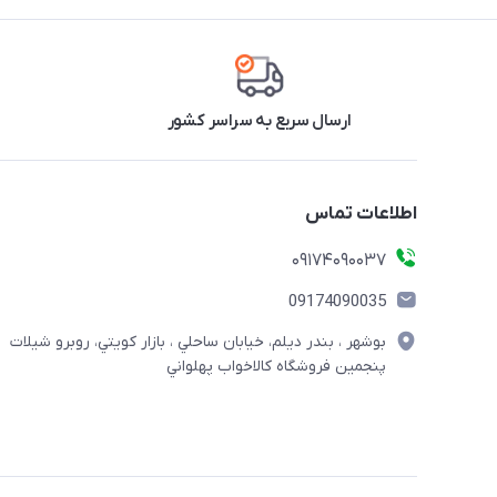
ارسال سریع به سراسر کشور
اطلاعات تماس
09174090037
09174090035
بوشهر ، بندر ديلم، خيابان ساحلي ، بازار كويتي، روبرو شيلات
پنجمين فروشگاه كالاخواب پهلواني