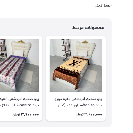
حفظ کند.
محصولات مرتبط
پتو ضخیم ابریشمی ۱نفره دورو
پتو ضخیم ابر
برند bonitoسیلور کد۱۰(LV/
برند onito
قهوه ای)
خالی/بنفش)
3,900,000
3,900,000
تومان
تومان