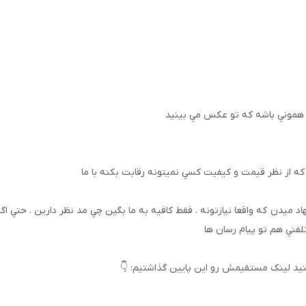
 هموني باشه كه تو عكس مي بينيد
ه از نظر قيمت و كيفيت كسي نميتونه رقابت بكنه با ما
هاد ميدن كه واقعا نيازتونه . فقط كافيه به ما بگين چي مد نظر دارين . حتي ا
تلفني هم تو پيام رسان ها
يد لینک مستقیمش رو این پایین گذاشتیم: 👇