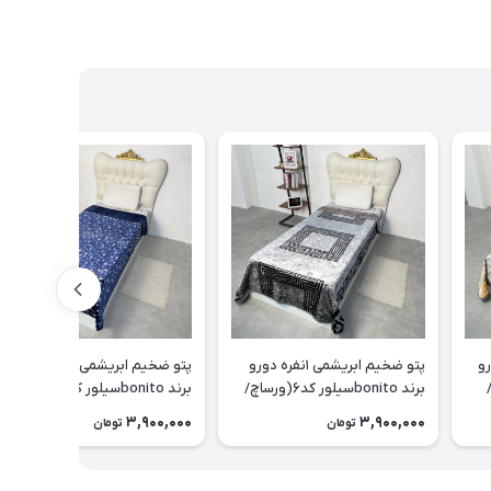
ه دورو
پتو ضخیم ابریشمی ۱نفره دورو
پتو ضخیم ابریشمی ۱نفره دورو
مه/
برند bonitoسیلور کد۶(ورساچ/
برند bonitoسیلور کد۵(ستاره
طوسی)
ای/سورمه ای)
3,900,000
3,900,000
تومان
تومان