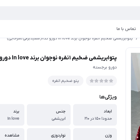
تماس با ما
/
پتوابریشمی ضخیم ۱نفره نوجوان برند In love دورو کد۱۱(سفیدبرفی/سرخابی)
پتوابریشمی ضخیم ۱نفره نوجوان برند In love دورو کد۱۱(سفیدبرفی/سرخابی)
دورو برجسته
پتو ضخیم ١نفره
ویژگی‌ها
ابعاد
جنس
برند
حدودا ۱۵۰ در ۲۱۰
ابریشمی
In love
وزن
نواردوزی
مشاهده