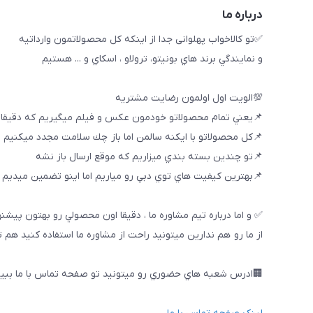
درباره ما
✅تو كالاخواب پهلوانى جدا از اينكه كل محصولاتمون وارداتيه
و نمايندگي برند هاي بونيتو، ترولاو ، اسكاي و ... هستيم
💯الويت اول اولمون رضايت مشتريه
📌يعني تمام محصولاتو خودمون عكس و فيلم ميگيريم كه دقيقا
📌كل محصولاتو با ايكنه سالمن اما باز چك سلامت مجدد ميكنيم
📌تو چندين بسته بندي ميزاريم كه موقع ارسال باز نشه
📌بهترين كيفيت هاي توي دبي رو مياريم اما اينو تضمين ميديم ك
✅ و اما درباره تيم مشاوره ما ، دقيقا اون محصولي رو بهتون پيشن
از ما رو هم ندارين ميتونيد راحت از مشاوره ما استفاده كنيد هم 
🏢ادرس شعبه هاي حضوري رو ميتونيد تو صفحه تماس با ما ببین