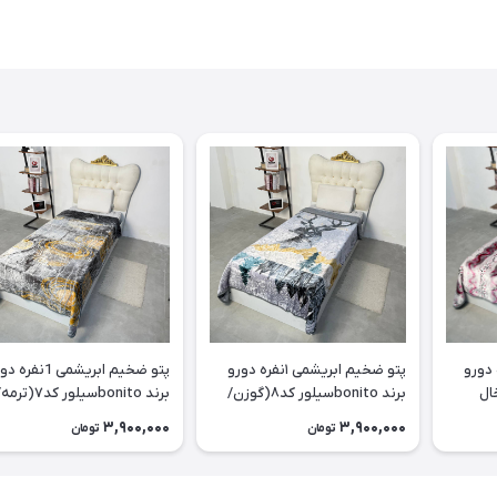
یشمی ۱نفره دورو
پتو ضخیم ابریشمی ۱نفره دورو
پتو ضخیم ابریشمی 1نفر
bسیلور کد۹(خال
برند bonitoسیلور کد۸(گوزن/
برند bonitoسیلور کد۷(تر
طوسی)
طوسی)
3,900,000
3,900,000
تومان
تومان