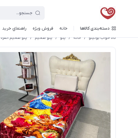
دسته‌بندی کالاها
خانه
فروش ویژه
راهنماي خريد
کالا خواب بونیتو
/
خانه
/
پتو
/
پتو ضخیم
/
پتو ضخیم ١نفره