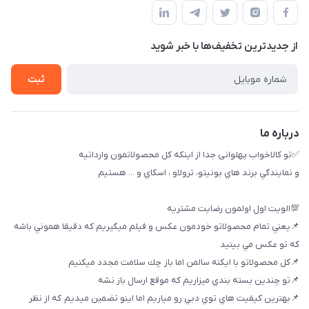
حساب کاربری
بوشهر ، بندر ديلم، خيابان ساحلي ، بازار كويتي، روبرو شيلات
راهنماي خريد
پنجمين فروشگاه كالاخواب پهلواني
از جدید‌ترین تخفیف‌ها با‌ خبر شوید
لیست محصولات
تماس با ما
ثبت
خريد عمده
درباره ما
✅تو كالاخواب پهلوانى جدا از اينكه كل محصولاتمون وارداتيه
و نمايندگي برند هاي بونيتو، ترولاو ، اسكاي و ... هستيم
💯الويت اول اولمون رضايت مشتريه
📌يعني تمام محصولاتو خودمون عكس و فيلم ميگيريم كه دقيقا هموني باشه
كه تو عكس مي بينيد
📌كل محصولاتو با ايكنه سالمن اما باز چك سلامت مجدد ميكنيم
📌تو چندين بسته بندي ميزاريم كه موقع ارسال باز نشه
📌بهترين كيفيت هاي توي دبي رو مياريم اما اينو تضمين ميديم كه از نظر