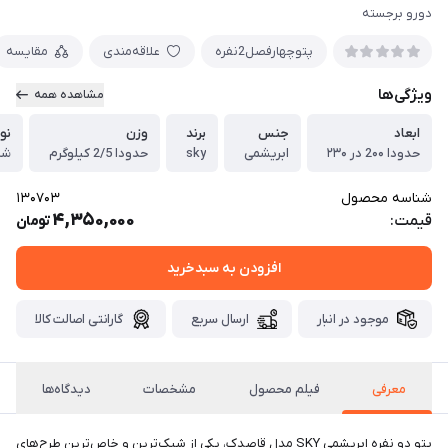
دورو برجسته
پتوچهارفصل2نفره
علاقه‌مندی
مقایسه
ویژگی‌ها
مشاهده همه
ابعاد
جنس
برند
وزن
نو
حدودا 2۰۰ در ۲۳۰
ابریشمی
sky
حدودا 2/5 کیلوگرم
شد
شناسه محصول
130703
4,350,000
قیمت:
تومان
افزودن به سبدخرید
موجود در انبار
ارسال سریع
گارانتی اصالت کالا
معرفی
فیلم محصول
مشخصات
دیدگاه‌ها
پتو دو نفره ابریشمی SKY مدل قاصدک، یکی از شیک‌ترین و خاص‌ترین طرح‌های