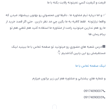
قيمت و كيفيت كسي نميتونه رقابت بكنه با ما
✅ و اما درباره تيم مشاوره ما ، دقيقا اون محصولي رو بهتون پيشنهاد ميدن كه
واقعا نيازتونه . فقط كافيه به ما بگين چي مد نظر دارين . حتي اگر قصد خريد از
ما رو هم ندارين ميتونيد راحت از مشاوره ما استفاده كنيد هم تلفني هم تو
پيام رسان ها
🏢ادرس شعبه هاي حضوري رو ميتونيد تو صفحه تماس با ما ببینيد لینک
مستقیمش رو این پایین گذاشتیم: 👇
لینک صفحه تماس با ما
و شماره هاي پشتباني و مشاوره هم اين زير براتون ميزارم
📞09174090037
📞09174090035