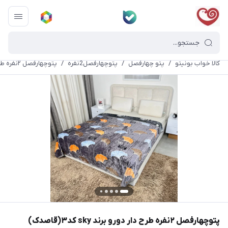
کالا خواب بونیتو
/
پتو چهارفصل
/
پتوچهارفصل2نفره
/
پتو‌چهارفصل ۲نفره طرح دار دورو برند sky کد۳(قاصدک)
پتو‌چهارفصل ۲نفره طرح دار دورو برند sky کد۳(قاصدک)