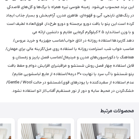
این برند محسوب می‌شود. زمینه طوسی تیره همراه با برگ‌ها و گل‌های قاصدکی
در رنگ‌های نارنجی، آبی و قهوه‌ای، ظاهری مدرن، آرام‌بخش و بسیار جذاب ایجاد
کرده است.این پتو با بافت دورو برجسته و دورو طرح‌دار، فوق‌العاده لطیف است
و با وزن استاندارد ۲.۵ کیلوگرم گرمایی ملایم و دلنشین ارائه می
دهد.کاربردها:استفاده روزانه در اتاق خواب/مناسب جهیزیه و خرید عروس/
مناسب خواب شب، استراحت روزانه یا استفاده روی مبل/گزینه عالی برای مهمان/
هماهنگ با دکوراسیون‌های مدرن و مینیمال/مناسب فصل پاییز و زمستان و
قابل استفاده چهار فصل.روش شستشو و مراقبتبرای افزایش دوام و حفظ بافت
پتو:شستشو با آب سرد یا نهایت ۳۰ درجه/استفاده از مایع لباسشویی ملایم/
عدم استفاده از سفیدکننده یا پودرهای قوی/شستشو در حالت Gentle / Wool/
خشک‌کردن در محیط سایه و دور از نور مستقیم آفتاب/از اتو استفاده نشود.
محصولات مرتبط