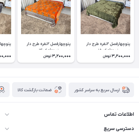
پتوچهارفصل ۲نفره طرح دار
پتوچهارفصل ۲نفره طرح دار
دورو برند sky کد۱۵
دورو برند sky کد۱۴
دورو برند ky
00,000
3,200,000
3,200,000
تومان
تومان
ضمانت بازگشت کالا
ارسال سریع به سراسر کشور
اطلاعات تماس
09174090037
دسترسی سریع
09174090035