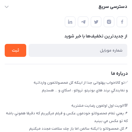
09174090037
دسترسی سریع
09174090035
حساب کاربری
بوشهر ، بندر ديلم، خيابان ساحلي ، بازار كويتي، روبرو شيلات
راهنماي خريد
پنجمين فروشگاه كالاخواب پهلواني
از جدید‌ترین تخفیف‌ها با‌ خبر شوید
لیست محصولات
تماس با ما
ثبت
خريد عمده
درباره ما
✅تو كالاخواب پهلوانى جدا از اينكه كل محصولاتمون وارداتيه
و نمايندگي برند هاي بونيتو، ترولاو ، اسكاي و ... هستيم
💯الويت اول اولمون رضايت مشتريه
📌يعني تمام محصولاتو خودمون عكس و فيلم ميگيريم كه دقيقا هموني باشه
كه تو عكس مي بينيد
📌كل محصولاتو با ايكنه سالمن اما باز چك سلامت مجدد ميكنيم