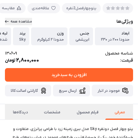
پتوچهارفصل2نفره
علاقه‌مندی
مقایسه
ویژگی‌ها
مشاهده همه
ابعاد
جنس
وزن
برند
لبه 
حدودا ۲۰۰ در ۲۳۰
ابریشمی
حدودا ۲ کیلوگرم
Sky
شده
شناسه محصول
130609
2,800,000
قیمت:
تومان
افزودن به سبدخرید
موجود در انبار
ارسال سریع
گارانتی اصالت کالا
معرفی
فیلم محصول
مشخصات
دیدگاه‌ها
پتو چهار فصل دونفره Sky مدل ببری زمینه زرد با طراحی پرانرژی، متفاوت و
خیره‌کننده خود، یکی از جسورانه‌ترین طرح‌های موجود در میان پتوهای طرح