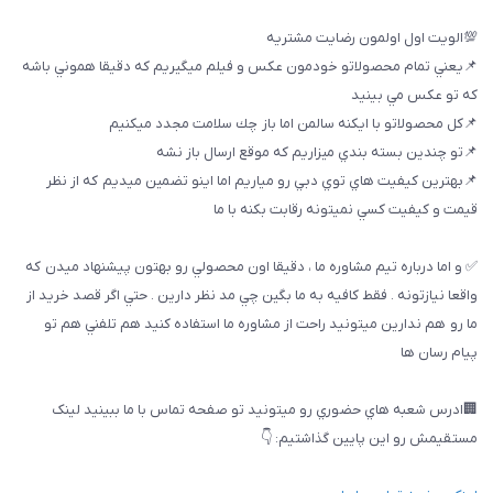
💯الويت اول اولمون رضايت مشتريه
📌يعني تمام محصولاتو خودمون عكس و فيلم ميگيريم كه دقيقا هموني باشه
كه تو عكس مي بينيد
📌كل محصولاتو با ايكنه سالمن اما باز چك سلامت مجدد ميكنيم
📌تو چندين بسته بندي ميزاريم كه موقع ارسال باز نشه
📌بهترين كيفيت هاي توي دبي رو مياريم اما اينو تضمين ميديم كه از نظر
قيمت و كيفيت كسي نميتونه رقابت بكنه با ما
✅ و اما درباره تيم مشاوره ما ، دقيقا اون محصولي رو بهتون پيشنهاد ميدن كه
واقعا نيازتونه . فقط كافيه به ما بگين چي مد نظر دارين . حتي اگر قصد خريد از
ما رو هم ندارين ميتونيد راحت از مشاوره ما استفاده كنيد هم تلفني هم تو
پيام رسان ها
🏢ادرس شعبه هاي حضوري رو ميتونيد تو صفحه تماس با ما ببینيد لینک
مستقیمش رو این پایین گذاشتیم: 👇