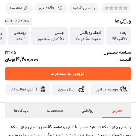
روتختی 2نفره
علاقه‌مندی
مقایسه
ویژگی‌ها
مشاهده همه
ابعاد
ابعاد روبالش
جنس
روتختی
رو
۲۲۰در۲۴۰
حدودا ۵۰ در ۷۰
نخ کتان پنبه دوز
1 عدد
2 عدد
شناسه محصول
221015
4,200,000
قیمت:
تومان
افزودن به سبدخرید
موجود در انبار
ارسال سریع
گارانتی اصالت کالا
معرفی
روتختی
مشخصات
دیدگاه‌ها
روتختی چهل تیکه دونفره جنس نخ کتان و مناسب۴فصل روتختی چهل تیکه
دورو هست و یک جفت روبالش ست دارد_شستشو آسان و بدون رنگ دهی و