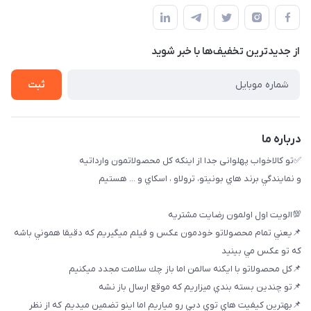
09174090035
حساب کاربری
بوشهر ، بندر ديلم، خيابان ساحلي ، بازار كويتي، روبرو شيلات
راهنماي خريد
پنجمين فروشگاه كالاخواب پهلواني
از جدید‌ترین تخفیف‌ها با‌ خبر شوید
لیست محصولات
تماس با ما
ثبت
خريد عمده
درباره ما
✅تو كالاخواب پهلوانى جدا از اينكه كل محصولاتمون وارداتيه
و نمايندگي برند هاي بونيتو، ترولاو ، اسكاي و ... هستيم
💯الويت اول اولمون رضايت مشتريه
📌يعني تمام محصولاتو خودمون عكس و فيلم ميگيريم كه دقيقا هموني باشه
كه تو عكس مي بينيد
📌كل محصولاتو با ايكنه سالمن اما باز چك سلامت مجدد ميكنيم
📌تو چندين بسته بندي ميزاريم كه موقع ارسال باز نشه
📌بهترين كيفيت هاي توي دبي رو مياريم اما اينو تضمين ميديم كه از نظر