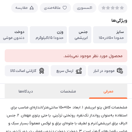
اکسسوری
علاقه‌مندی
مقایسه
ویژگی‌ها
سایز
جنس
وزن
دوخت
حدودا ۱۵۰در۱۵۰
ابریشمی
حدودا ۱/۵کیلوگرم
دندون موشی
محصول مورد نظر موجود نمی‌باشد.
موجود در انبار
ارسال سریع
گارانتی اصالت کالا
معرفی
مشخصات
دیدگاه‌ها
مشخصات کامل پتو ابریشم: ۱. ابعاد: ۱۵۰×۱۵۰ سانتی‌متر/اندازه‌ای مناسب برای
استفاده به‌عنوان روانداز تک‌نفره، روتختی تزئینی، یا حتی پتوی مهمان. ۲. جنس:
الیاف براق ابریشمی/نرم و لطیف با جلوه‌ای براق و لوکس معمولاً بسیار سبک و
مناسب فصل‌های گرم‌تر است. ۳. دوخت: دوخت دندون موشی در دور تا دور پتو