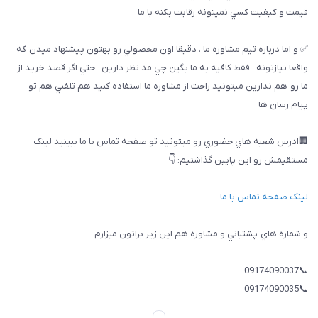
قيمت و كيفيت كسي نميتونه رقابت بكنه با ما
✅ و اما درباره تيم مشاوره ما ، دقيقا اون محصولي رو بهتون پيشنهاد ميدن كه
واقعا نيازتونه . فقط كافيه به ما بگين چي مد نظر دارين . حتي اگر قصد خريد از
ما رو هم ندارين ميتونيد راحت از مشاوره ما استفاده كنيد هم تلفني هم تو
پيام رسان ها
🏢ادرس شعبه هاي حضوري رو ميتونيد تو صفحه تماس با ما ببینيد لینک
مستقیمش رو این پایین گذاشتیم: 👇
لینک صفحه تماس با ما
و شماره هاي پشتباني و مشاوره هم اين زير براتون ميزارم
📞09174090037
📞09174090035