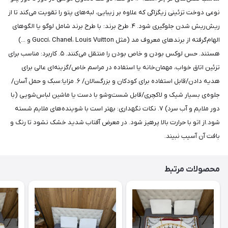
نوعی دوخت تزئینی زیگزاگی که علاوه بر زیبایی، لبه‌های پتو را تقویت می‌کند تا از
ریش‌ریش شدن جلوگیری شود. ۴. طرح برند: با طرح برند شامل لوگو یا الگوهای
الهام‌گرفته از برندهای معروف مد (مثل Gucci، Chanel، Louis Vuitton و ...)
هستند. حس لوکس بودن و خاص بودن را منتقل می‌کنند. ۵. کاربرد: مناسب برای
تزئین اتاق خواب، مهمان‌خانه یا استفاده در مراسم خاص/گزینه‌ای عالی برای
هدیه دادن/قابل استفاده برای کودکان و بزرگسالان/ ۶. مزایا:سبک و حمل آسان/
جلوه‌ی بسیار شیک و لاکچری/قابل شست‌وشو با دست یا ماشین لباس‌شویی (با
دور ملایم و آب سرد) ۷. نکات نگهداری: بهتر است با شوینده‌های ملایم شسته
شود.از اتو با حرارت بالا پرهیز شود. در معرض آفتاب شدید خشک نشود تا رنگ و
بافت آن آسیب نبیند.
محصولات مرتبط