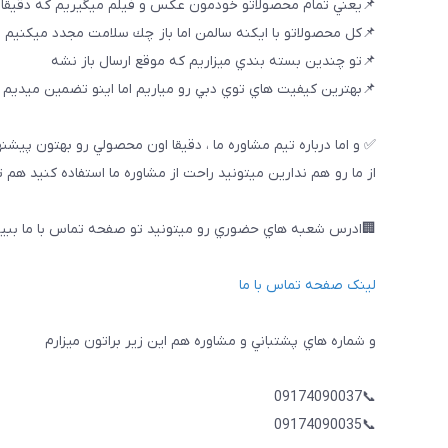
📌يعني تمام محصولاتو خودمون عكس و فيلم ميگيريم كه دقيقا
📌كل محصولاتو با ايكنه سالمن اما باز چك سلامت مجدد ميكنيم
📌تو چندين بسته بندي ميزاريم كه موقع ارسال باز نشه
📌بهترين كيفيت هاي توي دبي رو مياريم اما اينو تضمين ميديم ك
✅ و اما درباره تيم مشاوره ما ، دقيقا اون محصولي رو بهتون پيشن
از ما رو هم ندارين ميتونيد راحت از مشاوره ما استفاده كنيد هم 
🏢ادرس شعبه هاي حضوري رو ميتونيد تو صفحه تماس با ما ببین
لینک صفحه تماس با ما
و شماره هاي پشتباني و مشاوره هم اين زير براتون ميزارم
📞09174090037
📞09174090035