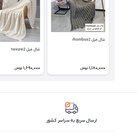
شال مبل rhombus2
شال مبل texure2
1,690,000
1,180,000
تومان
تومان
ارسال سریع به سراسر کشور