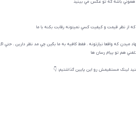
 هموني باشه كه تو عكس مي بينيد
ه از نظر قيمت و كيفيت كسي نميتونه رقابت بكنه با ما
هاد ميدن كه واقعا نيازتونه . فقط كافيه به ما بگين چي مد نظر دارين . حتي ا
تلفني هم تو پيام رسان ها
يد لینک مستقیمش رو این پایین گذاشتیم: 👇