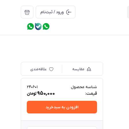
ورود / ثبت‌نام
مقایسه
علاقه‌مندی
شناسه محصول
240601
950,000
قیمت:
تومان
افزودن به سبدخرید