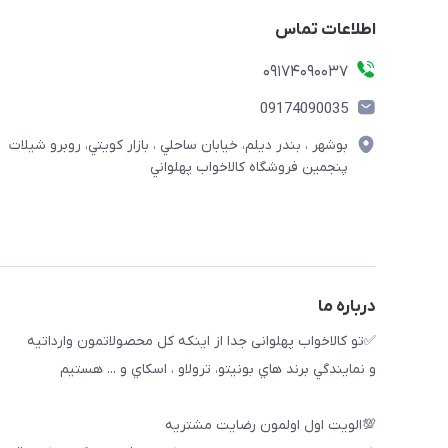
اطلاعات تماس
09174090037
09174090035
بوشهر ، بندر ديلم، خيابان ساحلي ، بازار كويتي، روبرو شيلات
پنجمين فروشگاه كالاخواب پهلواني
درباره ما
✅تو كالاخواب پهلوانى جدا از اينكه كل محصولاتمون وارداتيه
و نمايندگي برند هاي بونيتو، ترولاو ، اسكاي و ... هستيم
💯الويت اول اولمون رضايت مشتريه