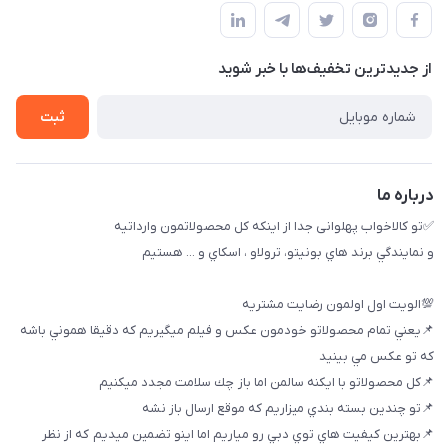
09174090035
حساب کاربری
بوشهر ، بندر ديلم، خيابان ساحلي ، بازار كويتي، روبرو شيلات
راهنماي خريد
پنجمين فروشگاه كالاخواب پهلواني
از جدید‌ترین تخفیف‌ها با‌ خبر شوید
لیست محصولات
تماس با ما
ثبت
خريد عمده
درباره ما
✅تو كالاخواب پهلوانى جدا از اينكه كل محصولاتمون وارداتيه
و نمايندگي برند هاي بونيتو، ترولاو ، اسكاي و ... هستيم
💯الويت اول اولمون رضايت مشتريه
📌يعني تمام محصولاتو خودمون عكس و فيلم ميگيريم كه دقيقا هموني باشه
كه تو عكس مي بينيد
📌كل محصولاتو با ايكنه سالمن اما باز چك سلامت مجدد ميكنيم
📌تو چندين بسته بندي ميزاريم كه موقع ارسال باز نشه
📌بهترين كيفيت هاي توي دبي رو مياريم اما اينو تضمين ميديم كه از نظر