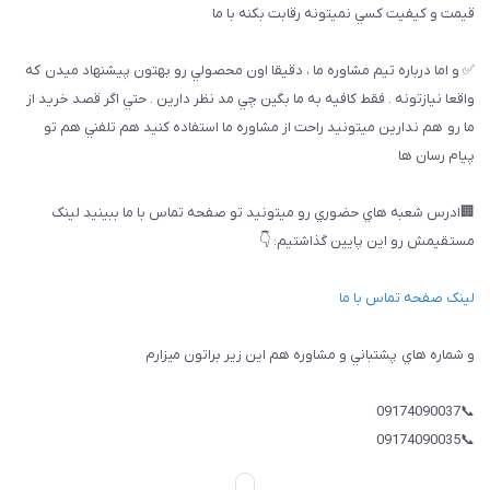
قيمت و كيفيت كسي نميتونه رقابت بكنه با ما
✅ و اما درباره تيم مشاوره ما ، دقيقا اون محصولي رو بهتون پيشنهاد ميدن كه
واقعا نيازتونه . فقط كافيه به ما بگين چي مد نظر دارين . حتي اگر قصد خريد از
ما رو هم ندارين ميتونيد راحت از مشاوره ما استفاده كنيد هم تلفني هم تو
پيام رسان ها
🏢ادرس شعبه هاي حضوري رو ميتونيد تو صفحه تماس با ما ببینيد لینک
مستقیمش رو این پایین گذاشتیم: 👇
لینک صفحه تماس با ما
و شماره هاي پشتباني و مشاوره هم اين زير براتون ميزارم
📞09174090037
📞09174090035