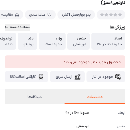
نارنجی/سبز)
پتوچهارفصل 1نفره
علاقه‌مندی
مقایسه
ویژگی‌ها
مشاهده همه
ابعاد
جنس
وزن
برند
نواردوزی
حدودا ۱۶۰ در ۲۱۰
ابریشمی
حدودا ۱۵۰۰
بونیتو
شده
محصول مورد نظر موجود نمی‌باشد.
موجود در انبار
ارسال سریع
گارانتی اصالت کالا
مشخصات
دیدگاه‌ها
ابعاد
حدودا ۱۶۰ در ۲۱۰
جنس
ابریشمی