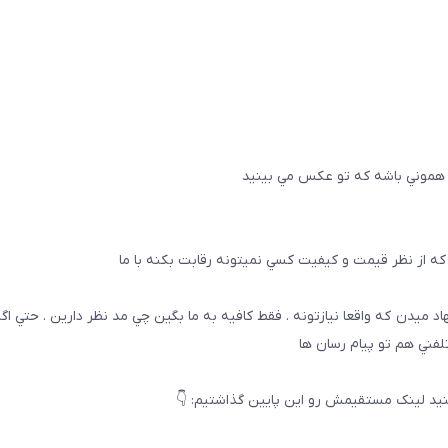
 هموني باشه كه تو عكس مي بينيد
ه از نظر قيمت و كيفيت كسي نميتونه رقابت بكنه با ما
هاد ميدن كه واقعا نيازتونه . فقط كافيه به ما بگين چي مد نظر دارين . حتي ا
تلفني هم تو پيام رسان ها
يد لینک مستقیمش رو این پایین گذاشتیم: 👇