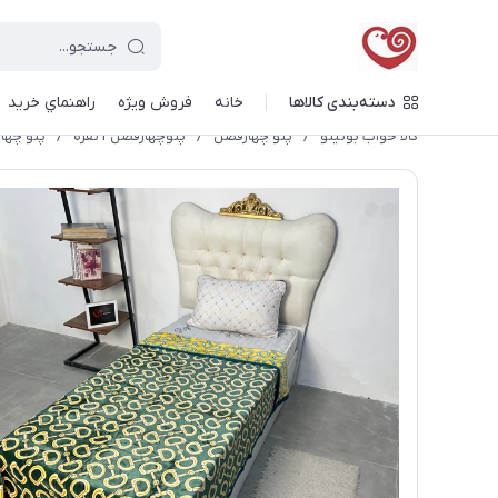
دسته‌بندی کالاها
خانه
فروش ویژه
راهنماي خريد
کالا خواب بونیتو
/
پتو چهارفصل
/
پتوچهارفصل 1نفره
/
پتو چهارفصل ۱نفره دورو طرح دار برند