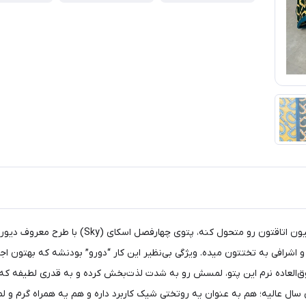
 اشرافی به تختتون میده. ویژگی بی‌نظیر این کار “دورو” بودنشه که بهتون اجا
ق‌العاده نرم این پتو، لمسش رو به شدت لذت‌بخش کرده و به قدری لطیفه ک
ر ۲۱۰، این پتو برای تمام فصل‌های سال عالیه؛ هم به عنوان یه روتختی شیک کاربرد داره و هم ی