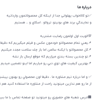
درباره ما
✅تو كالاخواب پهلوانى جدا از اينكه كل محصولاتمون وارداتيه
و نمايندگي برند هاي بونيتو، ترولاو ، اسكاي و ... هستيم
💯الويت اول اولمون رضايت مشتريه
📌يعني تمام محصولاتو خودمون عكس و فيلم ميگيريم كه دقيقا
📌كل محصولاتو با ايكنه سالمن اما باز چك سلامت مجدد ميكنيم
📌تو چندين بسته بندي ميزاريم كه موقع ارسال باز نشه
📌بهترين كيفيت هاي توي دبي رو مياريم اما اينو تضمين ميديم ك
✅ و اما درباره تيم مشاوره ما ، دقيقا اون محصولي رو بهتون پيشن
از ما رو هم ندارين ميتونيد راحت از مشاوره ما استفاده كنيد هم 
🏢ادرس شعبه هاي حضوري رو ميتونيد تو صفحه تماس با ما ببین