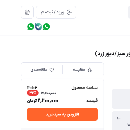
ورود / ثبت‌نام
مقایسه
علاقه‌مندی
شناسه محصول
120104
32٪
3,200,000
2,200,000
قیمت:
تومان
افزودن به سبدخرید
ا