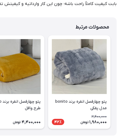
بابت کیفیت کاملاً راحت باشه؛ چون این کار وارداتیه و کیفیت
محصولات مرتبط
پتو چهارفصل ۱نفره برند bonito
پتو 
مدل پفکی
طرح وافل
3,400,000
4,400,000
1,980,000
42٪
تومان
تومان