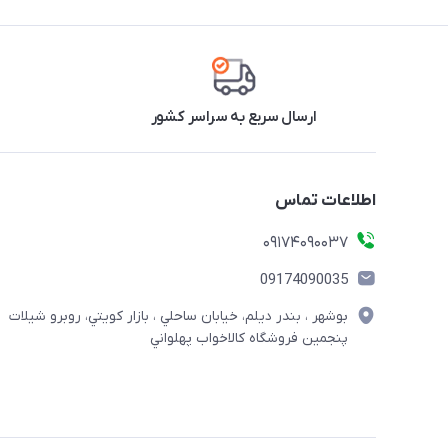
ارسال سریع به سراسر کشور
اطلاعات تماس
09174090037
09174090035
بوشهر ، بندر ديلم، خيابان ساحلي ، بازار كويتي، روبرو شيلات
پنجمين فروشگاه كالاخواب پهلواني