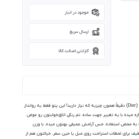
موجود در انبار
ارسال سریع
گارانتی اصالت کالا
اگه دوست دارید یه پتوی خاص و لوکس داشته باشید که دکوراسیون اتاقتون رو متحول کنه، پتوی چهارفصل اسکای (Sky) با طرح معروف دیور (Dior) دقیقاً همون چیزیه که نیاز دارید! این پتو فقط یه روانداز
زه میده با یه تغییر جهت ساده، تم رنگی اتاق‌خوابتون رو عوض
ه به محض استفاده، حس آرامش عمیقی بهتون میده. با وزن
ه همراه گرم و لطیف برای لحظات استراحت روی مبل یا حین سفر. خیالتون هم از