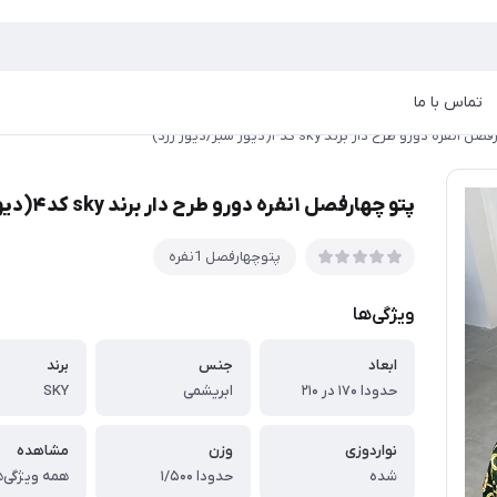
تماس با ما
 sky کد۴(دیور سبز/دیور زرد)
پتو چهارفصل ۱نفره دورو طرح دار برند sky کد۴(دیور سبز/دیور زرد)
پتوچهارفصل 1نفره
ویژگی‌ها
ابعاد
جنس
برند
حدودا ۱۷۰ در ۲۱۰
ابریشمی
SKY
نواردوزی
وزن
مشاهده
شده
حدودا ۱/۵۰۰
همه ویژگی‌ه