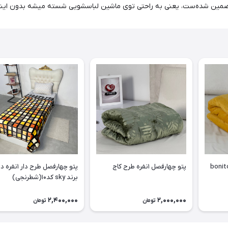
ش تضمین شده‌ست، یعنی به راحتی توی ماشین لباسشویی شسته میشه بدون اینک
چهارفصل ۱نفره برند bonito
پتو چهارفصل ۱نفره طرح کاج
پتو چهارفصل طرح دار 
برند sky کد۱۰(شطرنجی)
2,400,000
2,000,000
تومان
تومان