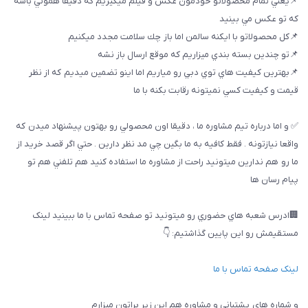
📌يعني تمام محصولاتو خودمون عكس و فيلم ميگيريم كه دقيقا هموني باشه
كه تو عكس مي بينيد
📌كل محصولاتو با ايكنه سالمن اما باز چك سلامت مجدد ميكنيم
📌تو چندين بسته بندي ميزاريم كه موقع ارسال باز نشه
📌بهترين كيفيت هاي توي دبي رو مياريم اما اينو تضمين ميديم كه از نظر
قيمت و كيفيت كسي نميتونه رقابت بكنه با ما
✅ و اما درباره تيم مشاوره ما ، دقيقا اون محصولي رو بهتون پيشنهاد ميدن كه
واقعا نيازتونه . فقط كافيه به ما بگين چي مد نظر دارين . حتي اگر قصد خريد از
ما رو هم ندارين ميتونيد راحت از مشاوره ما استفاده كنيد هم تلفني هم تو
پيام رسان ها
🏢ادرس شعبه هاي حضوري رو ميتونيد تو صفحه تماس با ما ببینيد لینک
مستقیمش رو این پایین گذاشتیم: 👇
لینک صفحه تماس با ما
و شماره هاي پشتباني و مشاوره هم اين زير براتون ميزارم