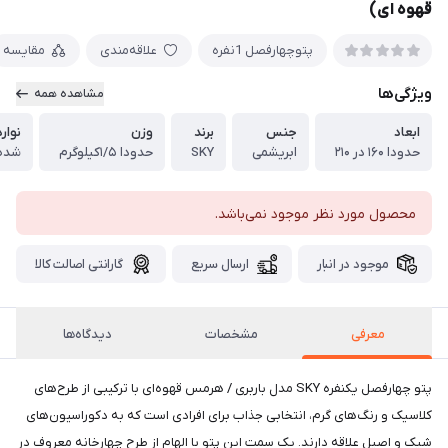
قهوه ای)
پتوچهارفصل 1نفره
علاقه‌مندی
مقایسه
ویژگی‌ها
مشاهده همه
ابعاد
جنس
برند
وزن
نوار
حدودا ۱۶۰ در ۲۱۰
ابریشمی
SKY
حدودا ۱/۵کیلوگرم
شده
محصول مورد نظر موجود نمی‌باشد.
موجود در انبار
ارسال سریع
گارانتی اصالت کالا
معرفی
مشخصات
دیدگاه‌ها
پتو چهارفصل یکنفره SKY مدل باربری / هرمس قهوه‌ای با ترکیبی از طرح‌های
کلاسیک و رنگ‌های گرم، انتخابی جذاب برای افرادی است که به دکوراسیون‌های
شیک و اصیل علاقه دارند. یک سمت این پتو با الهام از طرح چهارخانه معروف در