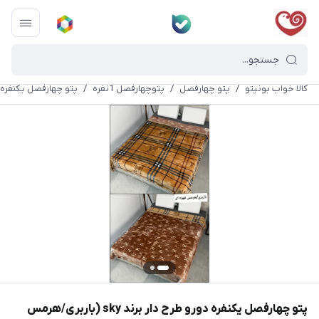
کالا خواب بونیتو
/
پتو چهارفصل
/
پتوچهارفصل 1نفره
/
پتو چهارفصل یکنفره دورو طرح دار ب
پتو چهارفصل یکنفره دورو طرح دار برند sky (باربری/هرمس