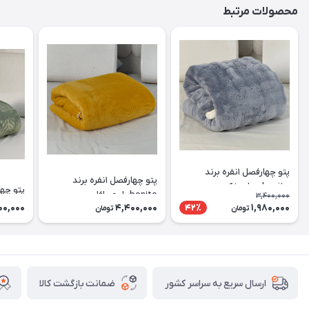
محصولات مرتبط
پتو چهارفصل ۱نفره برند
پتو چهارفصل ۱نفره برند
bonito مدل پفکی
پتو چهارفصل ۱
bonito طرح وافل
3,400,000
00,000
4,400,000
1,980,000
42٪
تومان
تومان
ضمانت بازگشت کالا
ارسال سریع به سراسر کشور