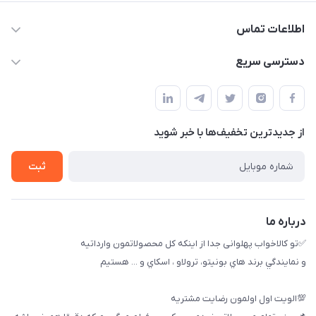
اطلاعات تماس
09174090037
دسترسی سریع
09174090035
حساب کاربری
بوشهر ، بندر ديلم، خيابان ساحلي ، بازار كويتي، روبرو شيلات
راهنماي خريد
پنجمين فروشگاه كالاخواب پهلواني
از جدید‌ترین تخفیف‌ها با‌ خبر شوید
لیست محصولات
تماس با ما
ثبت
خريد عمده
درباره ما
✅تو كالاخواب پهلوانى جدا از اينكه كل محصولاتمون وارداتيه
و نمايندگي برند هاي بونيتو، ترولاو ، اسكاي و ... هستيم
💯الويت اول اولمون رضايت مشتريه