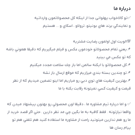
درباره ما
✅تو كالاخواب پهلوانى جدا از اينكه كل محصولاتمون وارداتيه
و نمايندگي برند هاي بونيتو، ترولاو ، اسكاي و ... هستيم
💯الويت اول اولمون رضايت مشتريه
📌يعني تمام محصولاتو خودمون عكس و فيلم ميگيريم كه دقيقا هموني باشه
كه تو عكس مي بينيد
📌كل محصولاتو با ايكنه سالمن اما باز چك سلامت مجدد ميكنيم
📌تو چندين بسته بندي ميزاريم كه موقع ارسال باز نشه
📌بهترين كيفيت هاي توي دبي رو مياريم اما اينو تضمين ميديم كه از نظر
قيمت و كيفيت كسي نميتونه رقابت بكنه با ما
✅ و اما درباره تيم مشاوره ما ، دقيقا اون محصولي رو بهتون پيشنهاد ميدن كه
واقعا نيازتونه . فقط كافيه به ما بگين چي مد نظر دارين . حتي اگر قصد خريد از
ما رو هم ندارين ميتونيد راحت از مشاوره ما استفاده كنيد هم تلفني هم تو
پيام رسان ها