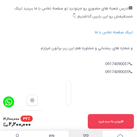
🏢ادرس شعبه هاي حضوري رو ميتونيد تو صفحه تماس با ما ببینيد لینک
مستقیمش رو این پایین گذاشتیم: 👇
لینک صفحه تماس با ما
و شماره هاي پشتباني و مشاوره هم اين زير براتون ميزارم
📞09174090037
📞09174090035
3,200,000
32٪
ساخت سایت توسط
Portal
افزودن به سبدخرید
2,200,000