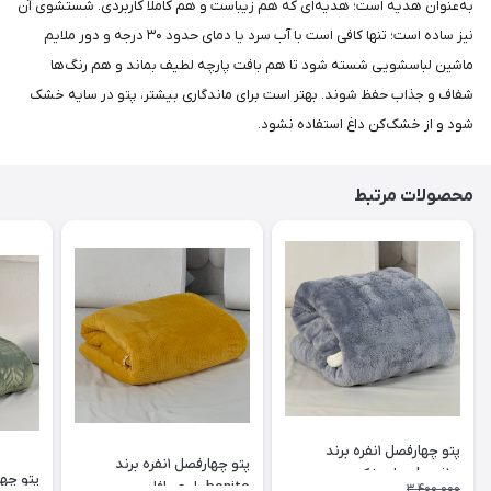
به‌عنوان هدیه است؛ هدیه‌ای که هم زیباست و هم کاملاً کاربردی. شستشوی آن
نیز ساده است؛ تنها کافی است با آب سرد یا دمای حدود ۳۰ درجه و دور ملایم
ماشین لباسشویی شسته شود تا هم بافت پارچه لطیف بماند و هم رنگ‌ها
شفاف و جذاب حفظ شوند. بهتر است برای ماندگاری بیشتر، پتو در سایه خشک
شود و از خشک‌کن داغ استفاده نشود.
محصولات مرتبط
پتو چهارفصل ۱نفره برند
پتو چهارفصل ۱نفره برند
bonito مدل پفکی
پتو چهارفصل ۱
bonito طرح وافل
3,400,000