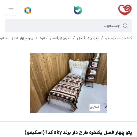
کالا خواب بونیتو
/
پتو چهارفصل
/
پتوچهارفصل 1نفره
/
پتو چهار فصل یکنفره طرح دار ب
پتو چهار فصل یکنفره طرح دار برند sky کد1(اسکیمو)