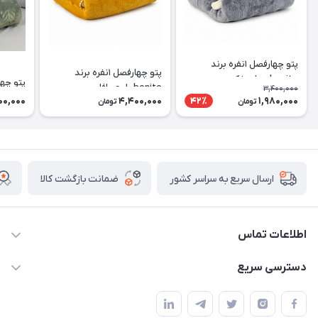
پتو چهارفصل ۱نفره برند
پتو چهارفصل ۱نفره برند
bonito مدل پفکی
پتو چهارفصل ۱
bonito طرح وافل
3,400,000
00,000
4,400,000
1,980,000
42٪
تومان
تومان
ضمانت بازگشت کالا
ارسال سریع به سراسر کشور
اطلاعات تماس
09174090037
دسترسی سریع
09174090035
حساب کاربری
بوشهر ، بندر ديلم، خيابان ساحلي ، بازار كويتي، روبرو شيلات