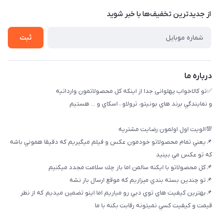
راهنماي خريد
پنجمين فروشگاه كالاخواب پهلواني
از جدید‌ترین تخفیف‌ها با‌ خبر شوید
لیست محصولات
تماس با ما
ثبت
خريد عمده
درباره ما
✅تو كالاخواب پهلوانى جدا از اينكه كل محصولاتمون وارداتيه
و نمايندگي برند هاي بونيتو، ترولاو ، اسكاي و ... هستيم
💯الويت اول اولمون رضايت مشتريه
📌يعني تمام محصولاتو خودمون عكس و فيلم ميگيريم كه دقيقا هموني باشه
كه تو عكس مي بينيد
📌كل محصولاتو با ايكنه سالمن اما باز چك سلامت مجدد ميكنيم
📌تو چندين بسته بندي ميزاريم كه موقع ارسال باز نشه
📌بهترين كيفيت هاي توي دبي رو مياريم اما اينو تضمين ميديم كه از نظر
قيمت و كيفيت كسي نميتونه رقابت بكنه با ما