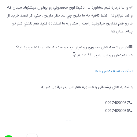
✅ و اما درباره تيم مشاوره ما ، دقيقا اون محصولي رو بهتون پيشنهاد ميدن كه
واقعا نيازتونه . فقط كافيه به ما بگين چي مد نظر دارين . حتي اگر قصد خريد از
ما رو هم ندارين ميتونيد راحت از مشاوره ما استفاده كنيد هم تلفني هم تو
پيام رسان ها
🏢ادرس شعبه هاي حضوري رو ميتونيد تو صفحه تماس با ما ببینيد لینک
مستقیمش رو این پایین گذاشتیم: 👇
لینک صفحه تماس با ما
و شماره هاي پشتباني و مشاوره هم اين زير براتون ميزارم
📞09174090037
📞09174090035