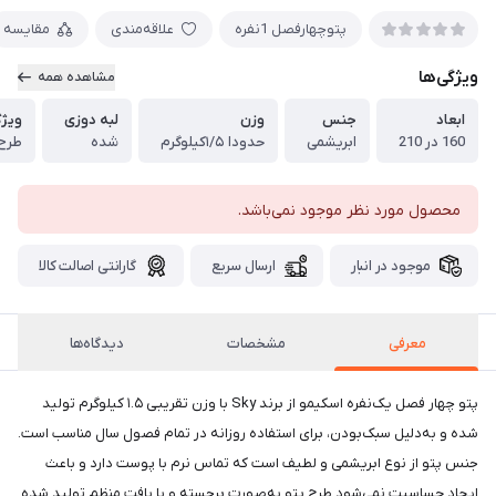
پتوچهارفصل 1نفره
علاقه‌مندی
مقایسه
ویژگی‌ها
مشاهده همه
ابعاد
جنس
وزن
لبه دوزی
ویژگ
160 در 210
ابریشمی
حدودا ۱/۵کیلوگرم
شده
طرح
محصول مورد نظر موجود نمی‌باشد.
موجود در انبار
ارسال سریع
گارانتی اصالت کالا
معرفی
مشخصات
دیدگاه‌ها
پتو چهار فصل یک‌نفره اسکیمو از برند Sky با وزن تقریبی ۱.۵ کیلوگرم تولید
شده و به‌دلیل سبک‌بودن، برای استفاده روزانه در تمام فصول سال مناسب است.
جنس پتو از نوع ابریشمی و لطیف است که تماس نرم با پوست دارد و باعث
ایجاد حساسیت نمی‌شود.طرح پتو به‌صورت برجسته و با بافت منظم تولید شده