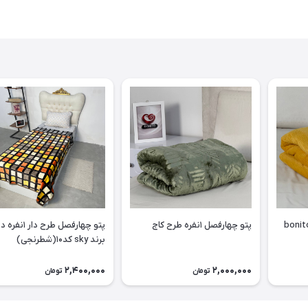
چهارفصل ۱نفره برند bonito
پتو چهارفصل ۱نفره طرح کاج
پتو چهارفصل طرح دار 
برند sky کد۱۰(شطرنجی)
2,400,000
2,000,000
تومان
تومان