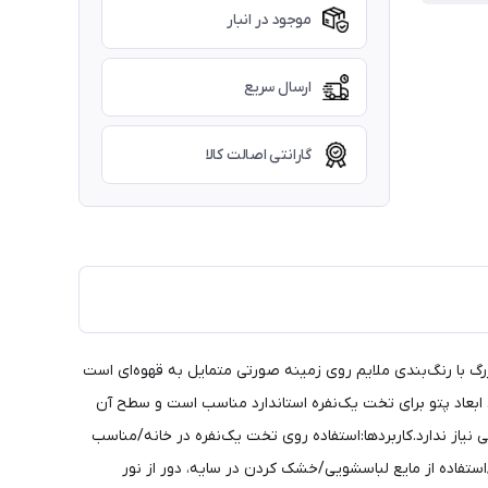
موجود در انبار
ارسال سریع
گارانتی اصالت کالا
ل گل‌های بزرگ با رنگ‌بندی ملایم روی زمینه صورتی متمایل به قهوه‌ای است
 ابعاد پتو برای تخت یک‌نفره استاندارد مناسب است و سطح آن
نیاز ندارد.کاربردها:استفاده روی تخت یک‌نفره در خانه/مناسب
گسالان/کاربردی در خوابگاه و سفر به دلیل وزن کم/مناسب به‌عنوان پتوی مهمان سبکنحوه شستشو:شستشو با آب ۳۰ درجه/استفاده از مایع لباسشویی/خشک کردن در سایه، دور از نور