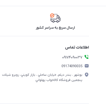
ارسال سریع به سراسر کشور
اطلاعات تماس
09174090037
09174090035
بوشهر ، بندر ديلم، خيابان ساحلي ، بازار كويتي، روبرو شيلات
پنجمين فروشگاه كالاخواب پهلواني