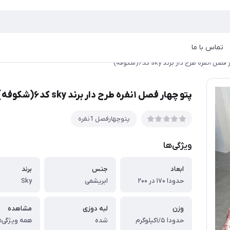
تماس با ما
ر برند sky کد۶(شکوفه)
پتو چهار فصل ۱نفره طرح دار برند sky کد۶(شکوفه)
پتوچهارفصل 1نفره
ویژگی‌ها
ابعاد
جنس
برند
حدودا ۱۷۰ در ۲۰۰
ابریشمی
Sky
وزن
لبه دوزی
مشاهده
حدودا ۱/۵کیلوگرم
شده
همه ویژگی‌ه