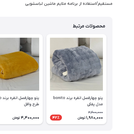
مستقیم/استفاده از برنامه ملایم ماشین لباسشویی
محصولات مرتبط
پتو چهارفصل ۱نفره برند bonito
پتو 
مدل پفکی
طرح وافل
3,400,000
4,400,000
1,980,000
42٪
تومان
تومان