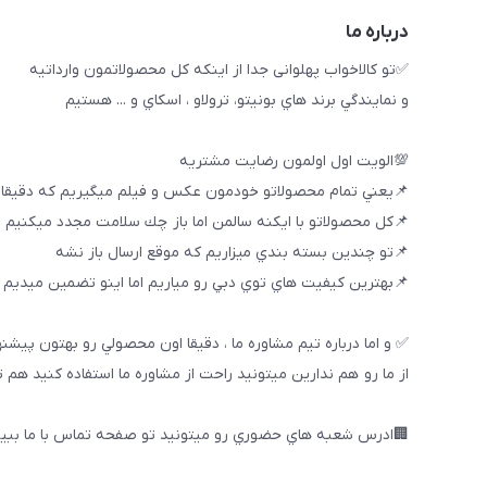
درباره ما
✅تو كالاخواب پهلوانى جدا از اينكه كل محصولاتمون وارداتيه
و نمايندگي برند هاي بونيتو، ترولاو ، اسكاي و ... هستيم
💯الويت اول اولمون رضايت مشتريه
📌يعني تمام محصولاتو خودمون عكس و فيلم ميگيريم كه دقيقا
📌كل محصولاتو با ايكنه سالمن اما باز چك سلامت مجدد ميكنيم
📌تو چندين بسته بندي ميزاريم كه موقع ارسال باز نشه
📌بهترين كيفيت هاي توي دبي رو مياريم اما اينو تضمين ميديم ك
✅ و اما درباره تيم مشاوره ما ، دقيقا اون محصولي رو بهتون پيشن
از ما رو هم ندارين ميتونيد راحت از مشاوره ما استفاده كنيد هم 
🏢ادرس شعبه هاي حضوري رو ميتونيد تو صفحه تماس با ما ببین