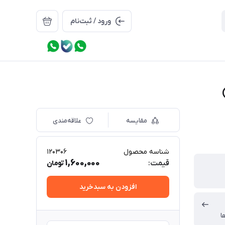
ورود / ثبت‌نام
مقایسه
علاقه‌مندی
شناسه محصول
120306
1,600,000
قیمت:
تومان
افزودن به سبدخرید
ا