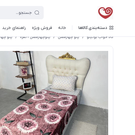
دسته‌بندی کالاها
خانه
فروش ویژه
راهنماي خريد
کالا خواب بونیتو
/
پتو چهارفصل
/
پتوچهارفصل 1نفره
/
پتو چهار فصل ۱نفره طرح دا