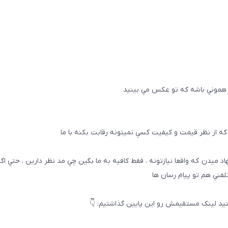
 هموني باشه كه تو عكس مي بينيد
ه از نظر قيمت و كيفيت كسي نميتونه رقابت بكنه با ما
هاد ميدن كه واقعا نيازتونه . فقط كافيه به ما بگين چي مد نظر دارين . حتي ا
تلفني هم تو پيام رسان ها
يد لینک مستقیمش رو این پایین گذاشتیم: 👇