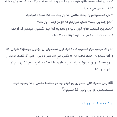
📌يعني تمام محصولاتو خودمون عكس و فيلم ميگيريم كه دقيقا هموني باشه
كه تو عكس مي بينيد
📌كل محصولاتو با ايكنه سالمن اما باز چك سلامت مجدد ميكنيم
📌تو چندين بسته بندي ميزاريم كه موقع ارسال باز نشه
📌بهترين كيفيت هاي توي دبي رو مياريم اما اينو تضمين ميديم كه از نظر
قيمت و كيفيت كسي نميتونه رقابت بكنه با ما
✅ و اما درباره تيم مشاوره ما ، دقيقا اون محصولي رو بهتون پيشنهاد ميدن كه
واقعا نيازتونه . فقط كافيه به ما بگين چي مد نظر دارين . حتي اگر قصد خريد از
ما رو هم ندارين ميتونيد راحت از مشاوره ما استفاده كنيد هم تلفني هم تو
پيام رسان ها
🏢ادرس شعبه هاي حضوري رو ميتونيد تو صفحه تماس با ما ببینيد لینک
مستقیمش رو این پایین گذاشتیم: 👇
لینک صفحه تماس با ما
و شماره هاي پشتباني و مشاوره هم اين زير براتون ميزارم