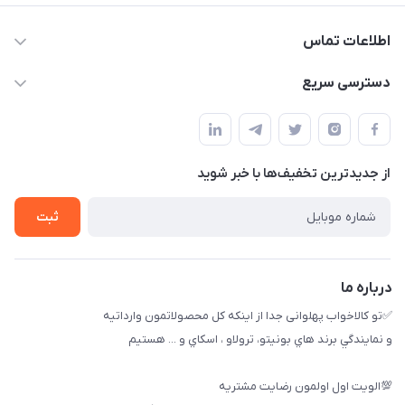
اطلاعات تماس
09174090037
دسترسی سریع
09174090035
حساب کاربری
بوشهر ، بندر ديلم، خيابان ساحلي ، بازار كويتي، روبرو شيلات
راهنماي خريد
پنجمين فروشگاه كالاخواب پهلواني
از جدید‌ترین تخفیف‌ها با‌ خبر شوید
لیست محصولات
تماس با ما
ثبت
خريد عمده
درباره ما
✅تو كالاخواب پهلوانى جدا از اينكه كل محصولاتمون وارداتيه
و نمايندگي برند هاي بونيتو، ترولاو ، اسكاي و ... هستيم
💯الويت اول اولمون رضايت مشتريه