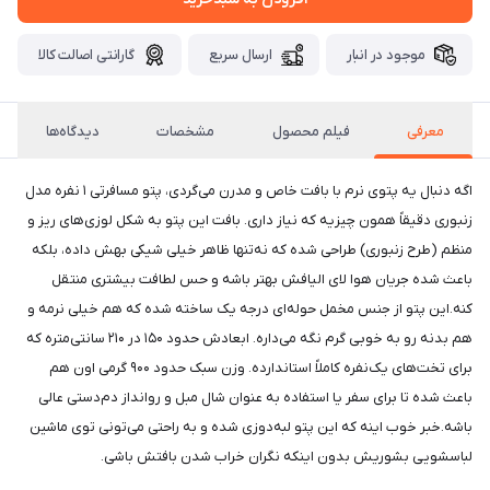
موجود در انبار
ارسال سریع
گارانتی اصالت کالا
معرفی
فیلم محصول
مشخصات
دیدگاه‌ها
اگه دنبال یه پتوی نرم با بافت خاص و مدرن می‌گردی، پتو مسافرتی ۱ نفره مدل
زنبوری دقیقاً همون چیزیه که نیاز داری. بافت این پتو به شکل لوزی‌های ریز و
منظم (طرح زنبوری) طراحی شده که نه‌تنها ظاهر خیلی شیکی بهش داده، بلکه
باعث شده جریان هوا لای الیافش بهتر باشه و حس لطافت بیشتری منتقل
کنه.این پتو از جنس مخمل حوله‌ای درجه یک ساخته شده که هم خیلی نرمه و
هم بدنه رو به خوبی گرم نگه می‌داره. ابعادش حدود ۱۵۰ در ۲۱۰ سانتی‌متره که
برای تخت‌های یک‌نفره کاملاً استاندارده. وزن سبک حدود ۹۰۰ گرمی اون هم
باعث شده تا برای سفر یا استفاده به عنوان شال مبل و روانداز دم‌دستی عالی
باشه.خبر خوب اینه که این پتو لبه‌دوزی شده و به راحتی می‌تونی توی ماشین
لباسشویی بشوریش بدون اینکه نگران خراب شدن بافتش باشی.