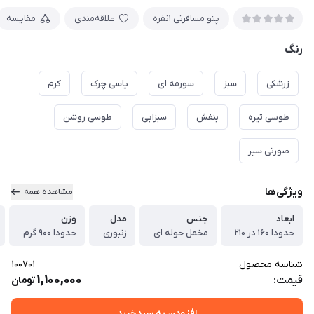
پتو مسافرتی ۱نفره
علاقه‌مندی
مقایسه
رنگ
زرشکی
سبز
سورمه ای
یاسی چرک
کرم
طوسی تیره
بنفش
سبزابی
طوسی روشن
صورتی سیر
ویژگی‌ها
مشاهده همه
ابعاد
جنس
مدل
وزن
حدودا ۱۶۰ در ۲۱۰
مخمل حوله ای
زنبوری
حدودا ۹۰۰ گرم
شناسه محصول
100701
1,100,000
قیمت:
تومان
افزودن به سبدخرید