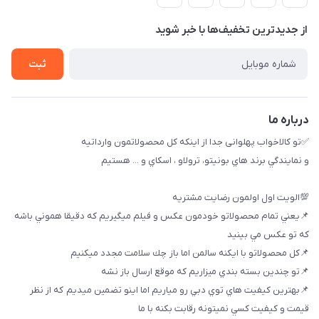
بوشهر ، بندر ديلم، خيابان ساحلي ، بازار كويتي، روبرو شيلات
راهنماي خريد
پنجمين فروشگاه كالاخواب پهلواني
از جدید‌ترین تخفیف‌ها با‌ خبر شوید
لیست محصولات
تماس با ما
ثبت
خريد عمده
درباره ما
✅تو كالاخواب پهلوانى جدا از اينكه كل محصولاتمون وارداتيه
و نمايندگي برند هاي بونيتو، ترولاو ، اسكاي و ... هستيم
💯الويت اول اولمون رضايت مشتريه
📌يعني تمام محصولاتو خودمون عكس و فيلم ميگيريم كه دقيقا هموني باشه
كه تو عكس مي بينيد
📌كل محصولاتو با ايكنه سالمن اما باز چك سلامت مجدد ميكنيم
📌تو چندين بسته بندي ميزاريم كه موقع ارسال باز نشه
📌بهترين كيفيت هاي توي دبي رو مياريم اما اينو تضمين ميديم كه از نظر
قيمت و كيفيت كسي نميتونه رقابت بكنه با ما