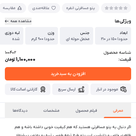
پتو مسافرتی ۱نفره
علاقه‌مندی
مقایسه
ویژگی‌ها
مشاهده همه
ابعاد
جنس
وزن
لبه دوزی
حدودا ۱۵۰ در ۲۱۰
مخمل حوله ای
حدودا ۹۰۰ گرم
شده
شناسه محصول
100402
1,100,000
قیمت:
تومان
افزودن به سبدخرید
موجود در انبار
ارسال سریع
گارانتی اصالت کالا
معرفی
فیلم محصول
مشخصات
دیدگاه‌ها
اگر دنبال یه پتو مسافرتی هستید که هم کیفیت خوبی داشته باشه و هم
ظاهری خاص و دلنشین، این پتو طرح ترمه طوسی تیره رو بهتون پیشنهاد