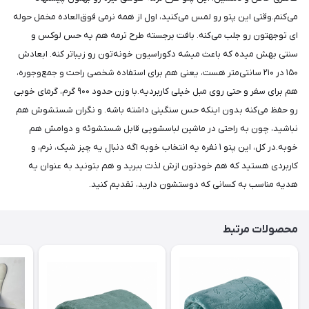
می‌کنم.وقتی این پتو رو لمس می‌کنید، اول از همه نرمی فوق‌العاده مخمل حوله
ای توجهتون رو جلب می‌کنه. بافت برجسته طرح ترمه هم یه حس لوکس و
سنتی بهش میده که باعث میشه دکوراسیون خونه‌تون رو زیباتر کنه. ابعادش
۱۵۰ در ۲۱۰ سانتی‌متر هست، یعنی هم برای استفاده شخصی راحت و جمع‌وجوره،
هم برای سفر و حتی روی مبل خیلی کاربردیه.با وزن حدود ۹۰۰ گرم، گرمای خوبی
رو حفظ می‌کنه بدون اینکه حس سنگینی داشته باشه. و نگران شستشوش هم
نباشید، چون به راحتی در ماشین لباسشویی قابل شستشوئه و دوامش هم
خوبه.در کل، این پتو ۱ نفره یه انتخاب خوبه اگه دنبال یه چیز شیک، نرم، و
کاربردی هستید که هم خودتون ازش لذت ببرید و هم بتونید به عنوان یه
هدیه مناسب به کسانی که دوستشون دارید، تقدیم کنید.
محصولات مرتبط