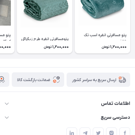
پتو مسافرتی ۱نفره اسب تک
پتومسافرتی ۱نفره طرح زیگزاگی
شاخ
کد۱۴
00,000
1,200,000
1,200,000
تومان
تومان
ضمانت بازگشت کالا
ارسال سریع به سراسر کشور
اطلاعات تماس
09174090037
دسترسی سریع
09174090035
حساب کاربری