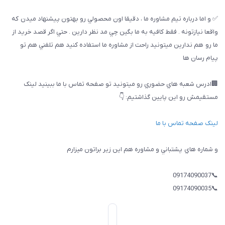
✅ و اما درباره تيم مشاوره ما ، دقيقا اون محصولي رو بهتون پيشنهاد ميدن كه
واقعا نيازتونه . فقط كافيه به ما بگين چي مد نظر دارين . حتي اگر قصد خريد از
ما رو هم ندارين ميتونيد راحت از مشاوره ما استفاده كنيد هم تلفني هم تو
پيام رسان ها
🏢ادرس شعبه هاي حضوري رو ميتونيد تو صفحه تماس با ما ببینيد لینک
مستقیمش رو این پایین گذاشتیم: 👇
لینک صفحه تماس با ما
و شماره هاي پشتباني و مشاوره هم اين زير براتون ميزارم
📞09174090037
📞09174090035