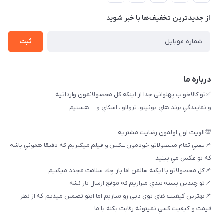
بوشهر ، بندر ديلم، خيابان ساحلي ، بازار كويتي، روبرو شيلات
راهنماي خريد
پنجمين فروشگاه كالاخواب پهلواني
از جدید‌ترین تخفیف‌ها با‌ خبر شوید
لیست محصولات
تماس با ما
ثبت
خريد عمده
درباره ما
✅تو كالاخواب پهلوانى جدا از اينكه كل محصولاتمون وارداتيه
و نمايندگي برند هاي بونيتو، ترولاو ، اسكاي و ... هستيم
💯الويت اول اولمون رضايت مشتريه
📌يعني تمام محصولاتو خودمون عكس و فيلم ميگيريم كه دقيقا هموني باشه
كه تو عكس مي بينيد
📌كل محصولاتو با ايكنه سالمن اما باز چك سلامت مجدد ميكنيم
📌تو چندين بسته بندي ميزاريم كه موقع ارسال باز نشه
📌بهترين كيفيت هاي توي دبي رو مياريم اما اينو تضمين ميديم كه از نظر
قيمت و كيفيت كسي نميتونه رقابت بكنه با ما