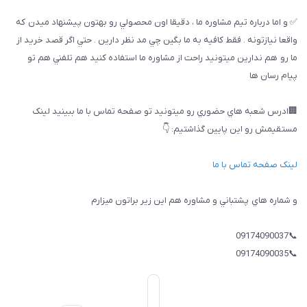
✅ و اما درباره تيم مشاوره ما ، دقيقا اون محصولي رو بهتون پيشنهاد ميدن كه
واقعا نيازتونه . فقط كافيه به ما بگين چي مد نظر دارين . حتي اگر قصد خريد از
ما رو هم ندارين ميتونيد راحت از مشاوره ما استفاده كنيد هم تلفني هم تو
پيام رسان ها
🏢ادرس شعبه هاي حضوري رو ميتونيد تو صفحه تماس با ما ببینيد لینک
مستقیمش رو این پایین گذاشتیم: 👇
لینک صفحه تماس با ما
و شماره هاي پشتباني و مشاوره هم اين زير براتون ميزارم
📞09174090037
📞09174090035