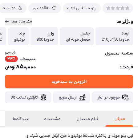
پتو مسافرتی ۱نفره
علاقه‌مندی
مقایسه
ویژگی‌ها
مشاهده همه
ابعاد
جنس
وزن
برند
لب
حدودا 150در210
مخمل حوله ای
حدودا 800
بونیتو
ش
شناسه محصول
102106
44٪
1,500,000
850,000
قیمت:
تومان
افزودن به سبدخرید
موجود در انبار
ارسال سریع
گارانتی اصالت کالا
معرفی
فیلم محصول
مشخصات
دیدگاه‌ها
این پتو حوله‌ای یه‌نفره شب‌نما بونیتو با طرح ایفل حسابی شیک و