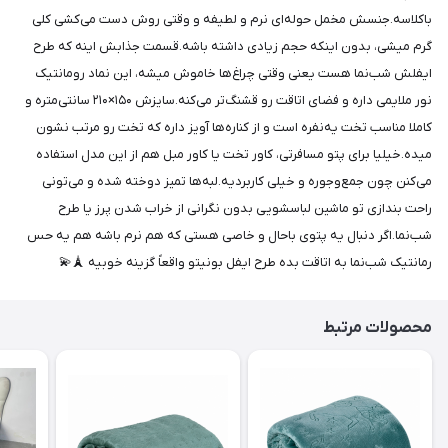
باکلاسه.جنسش مخمل حوله‌ای نرم و لطیفه و وقتی روش دست می‌کشی کلی
گرم میشی، بدون اینکه حجم زیادی داشته باشه.قسمت جذابش اینه که طرح
ایفلش شب‌نما هست یعنی وقتی چراغ‌ها خاموش میشه، این نماد رومانتیک
نور ملایمی داره و فضای اتاقت رو قشنگ‌تر می‌کنه.سایزش ۱۵۰×۲۱۰ سانتی‌متره و
کاملا مناسب تخت یه‌نفره است و از کناره‌ها آویز داره که تخت رو مرتب نشون
میده.خیلیا برای پتو مسافرتی، کاور تخت یا کاور مبل هم از این مدل استفاده
می‌کنن چون جمع‌وجوره و خیلی کاربردیه.لبه‌ها تمیز دوخته شده و می‌تونی
راحت بندازی تو ماشین لباسشویی بدون نگرانی از خراب شدن پرز یا طرح
شب‌نما.اگر دنبال یه پتوی باحال و خاصی هستی که هم نرم باشه هم یه حس
رمانتیک شب‌نما به اتاقت بده طرح ایفل بونیتو واقعاً گزینه خوبیه 🗼💫
محصولات مرتبط