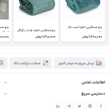
پتو مسافرتی ۱نفره اسب تک
پتومسافرتی ۱نفره طرح زیگزاگی
شاخ
کد۱۴
00,000
1,200,000
1,200,000
تومان
تومان
ضمانت بازگشت کالا
ارسال سریع به سراسر کشور
اطلاعات تماس
09174090037
دسترسی سریع
09174090035
حساب کاربری