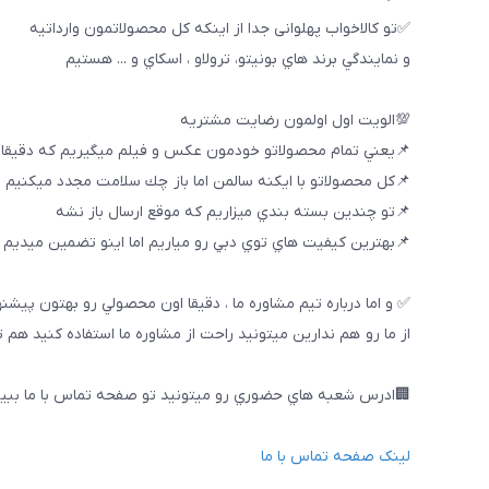
✅تو كالاخواب پهلوانى جدا از اينكه كل محصولاتمون وارداتيه
و نمايندگي برند هاي بونيتو، ترولاو ، اسكاي و ... هستيم
💯الويت اول اولمون رضايت مشتريه
📌يعني تمام محصولاتو خودمون عكس و فيلم ميگيريم كه دقيقا
📌كل محصولاتو با ايكنه سالمن اما باز چك سلامت مجدد ميكنيم
📌تو چندين بسته بندي ميزاريم كه موقع ارسال باز نشه
📌بهترين كيفيت هاي توي دبي رو مياريم اما اينو تضمين ميديم ك
✅ و اما درباره تيم مشاوره ما ، دقيقا اون محصولي رو بهتون پيشن
از ما رو هم ندارين ميتونيد راحت از مشاوره ما استفاده كنيد هم 
🏢ادرس شعبه هاي حضوري رو ميتونيد تو صفحه تماس با ما ببین
لینک صفحه تماس با ما