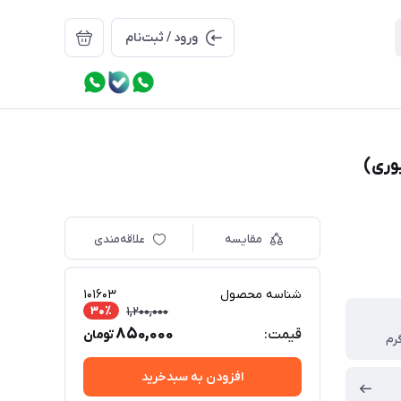
ورود / ثبت‌نام
مقایسه
علاقه‌مندی
شناسه محصول
101603
30٪
1,200,000
850,000
قیمت:
تومان
افزودن به سبدخرید