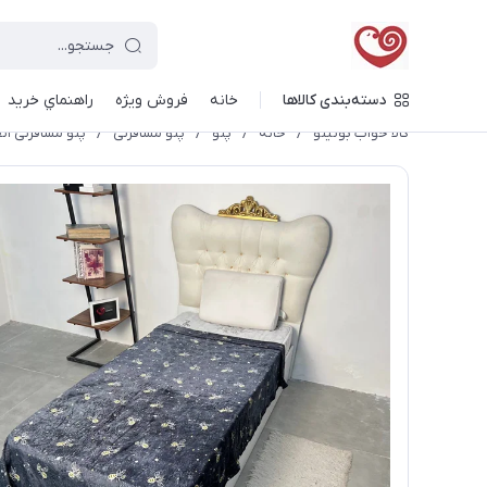
دسته‌بندی کالاها
خانه
فروش ویژه
راهنماي خريد
کالا خواب بونیتو
/
خانه
/
پتو
/
پتو مسافرتی
/
پتو مسافرتی ۱نفره