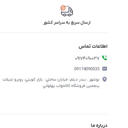
ارسال سریع به سراسر کشور
اطلاعات تماس
09174090037
09174090035
بوشهر ، بندر ديلم، خيابان ساحلي ، بازار كويتي، روبرو شيلات
پنجمين فروشگاه كالاخواب پهلواني
درباره ما