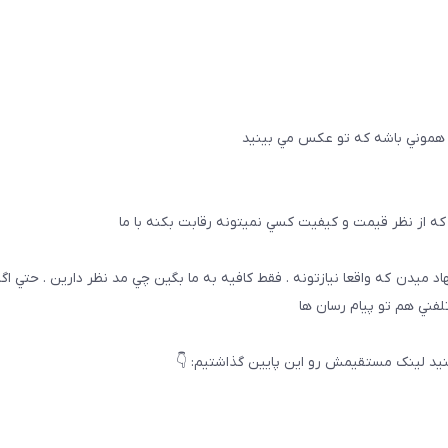
 هموني باشه كه تو عكس مي بينيد
ه از نظر قيمت و كيفيت كسي نميتونه رقابت بكنه با ما
هاد ميدن كه واقعا نيازتونه . فقط كافيه به ما بگين چي مد نظر دارين . حتي ا
تلفني هم تو پيام رسان ها
يد لینک مستقیمش رو این پایین گذاشتیم: 👇