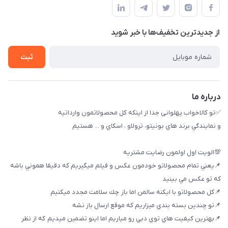
حساب کاربری
بوشهر ، بندر ديلم، خيابان ساحلي ، بازار كويتي، روبرو شيلات
راهنماي خريد
پنجمين فروشگاه كالاخواب پهلواني
از جدید‌ترین تخفیف‌ها با‌ خبر شوید
لیست محصولات
تماس با ما
ثبت
خريد عمده
درباره ما
✅تو كالاخواب پهلوانى جدا از اينكه كل محصولاتمون وارداتيه
و نمايندگي برند هاي بونيتو، ترولاو ، اسكاي و ... هستيم
💯الويت اول اولمون رضايت مشتريه
📌يعني تمام محصولاتو خودمون عكس و فيلم ميگيريم كه دقيقا هموني باشه
كه تو عكس مي بينيد
📌كل محصولاتو با ايكنه سالمن اما باز چك سلامت مجدد ميكنيم
📌تو چندين بسته بندي ميزاريم كه موقع ارسال باز نشه
📌بهترين كيفيت هاي توي دبي رو مياريم اما اينو تضمين ميديم كه از نظر