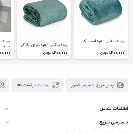
پتو مسافرتی ۱نفره اسب تک
پتومسافرتی ۱نفره طرح زیگزاگی
شاخ
کد۱۴
00,000
1,200,000
1,200,000
تومان
تومان
ضمانت بازگشت کالا
ارسال سریع به سراسر کشور
اطلاعات تماس
09174090037
دسترسی سریع
09174090035