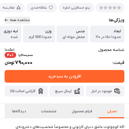
پتو مسافرتی ۱نفره
علاقه‌مندی
مقایسه
ویژگی‌ها
مشاهده همه
ابعاد
جنس
وزن
لبه دوزی
حدودا ۱۵۰ در ۲۱۰
مخمل حوله ای
حدودا 900 گرم
شده
شناسه محصول
100501
40٪
1,300,000
790,000
قیمت:
تومان
افزودن به سبدخرید
موجود در انبار
ارسال سریع
گارانتی اصالت کالا
معرفی
فیلم محصول
مشخصات
دیدگاه‌ها
اگه کوچولوت عاشق دنیای کارتونی و مخصوصاً شخصیت‌های دخترونه‌ی