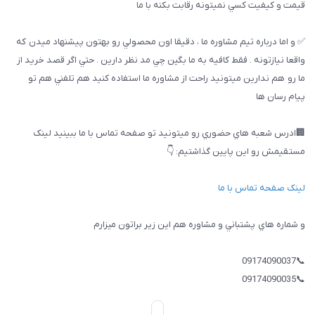
قيمت و كيفيت كسي نميتونه رقابت بكنه با ما
✅ و اما درباره تيم مشاوره ما ، دقيقا اون محصولي رو بهتون پيشنهاد ميدن كه
واقعا نيازتونه . فقط كافيه به ما بگين چي مد نظر دارين . حتي اگر قصد خريد از
ما رو هم ندارين ميتونيد راحت از مشاوره ما استفاده كنيد هم تلفني هم تو
پيام رسان ها
🏢ادرس شعبه هاي حضوري رو ميتونيد تو صفحه تماس با ما ببینيد لینک
مستقیمش رو این پایین گذاشتیم: 👇
لینک صفحه تماس با ما
و شماره هاي پشتباني و مشاوره هم اين زير براتون ميزارم
📞09174090037
📞09174090035