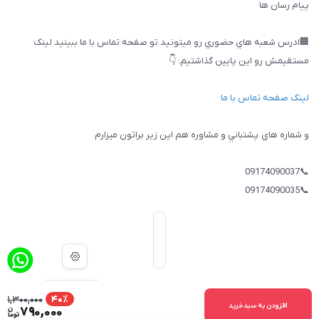
پيام رسان ها
🏢ادرس شعبه هاي حضوري رو ميتونيد تو صفحه تماس با ما ببینيد لینک
مستقیمش رو این پایین گذاشتیم: 👇
لینک صفحه تماس با ما
و شماره هاي پشتباني و مشاوره هم اين زير براتون ميزارم
📞09174090037
📞09174090035
1,300,000
40٪
ساخت سایت توسط
Portal
افزودن به سبدخرید
790,000