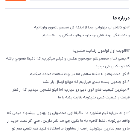
خريد عمده
درباره ما
✅تو كالاخواب پهلوانى جدا از اينكه كل محصولاتمون وارداتيه
و نمايندگي برند هاي بونيتو، ترولاو ، اسكاي و ... هستيم
💯الويت اول اولمون رضايت مشتريه
📌يعني تمام محصولاتو خودمون عكس و فيلم ميگيريم كه دقيقا هموني باشه
كه تو عكس مي بينيد
📌كل محصولاتو با ايكنه سالمن اما باز چك سلامت مجدد ميكنيم
📌تو چندين بسته بندي ميزاريم كه موقع ارسال باز نشه
📌بهترين كيفيت هاي توي دبي رو مياريم اما اينو تضمين ميديم كه از نظر
قيمت و كيفيت كسي نميتونه رقابت بكنه با ما
✅ و اما درباره تيم مشاوره ما ، دقيقا اون محصولي رو بهتون پيشنهاد ميدن كه
واقعا نيازتونه . فقط كافيه به ما بگين چي مد نظر دارين . حتي اگر قصد خريد از
ما رو هم ندارين ميتونيد راحت از مشاوره ما استفاده كنيد هم تلفني هم تو