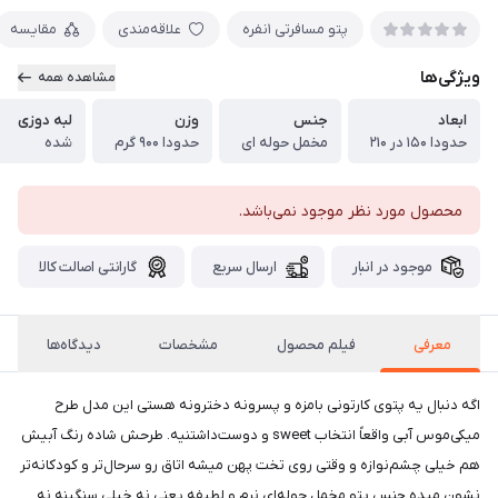
پتو مسافرتی ۱نفره
علاقه‌مندی
مقایسه
ویژگی‌ها
مشاهده همه
ابعاد
جنس
وزن
لبه دوزی
حدودا ۱۵۰ در ۲۱۰
مخمل حوله ای
حدودا ۹۰۰ گرم
شده
محصول مورد نظر موجود نمی‌باشد.
موجود در انبار
ارسال سریع
گارانتی اصالت کالا
معرفی
فیلم محصول
مشخصات
دیدگاه‌ها
اگه دنبال یه پتوی کارتونی بامزه و پسرونه دخترونه هستی این مدل طرح
میکی‌موس آبی واقعاً انتخاب sweet و دوست‌داشتنیه. طرحش شاده رنگ آبیش
هم خیلی چشم‌نوازه و وقتی روی تخت پهن میشه اتاق رو سرحال‌تر و کودکانه‌تر
نشون میده.جنس پتو مخمل‌ حوله‌ای نرم و لطیفه یعنی نه خیلی سنگینه نه