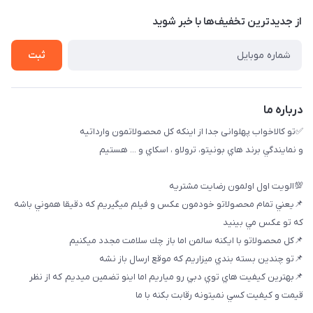
راهنماي خريد
پنجمين فروشگاه كالاخواب پهلواني
از جدید‌ترین تخفیف‌ها با‌ خبر شوید
لیست محصولات
تماس با ما
ثبت
خريد عمده
درباره ما
✅تو كالاخواب پهلوانى جدا از اينكه كل محصولاتمون وارداتيه
و نمايندگي برند هاي بونيتو، ترولاو ، اسكاي و ... هستيم
💯الويت اول اولمون رضايت مشتريه
📌يعني تمام محصولاتو خودمون عكس و فيلم ميگيريم كه دقيقا هموني باشه
كه تو عكس مي بينيد
📌كل محصولاتو با ايكنه سالمن اما باز چك سلامت مجدد ميكنيم
📌تو چندين بسته بندي ميزاريم كه موقع ارسال باز نشه
📌بهترين كيفيت هاي توي دبي رو مياريم اما اينو تضمين ميديم كه از نظر
قيمت و كيفيت كسي نميتونه رقابت بكنه با ما