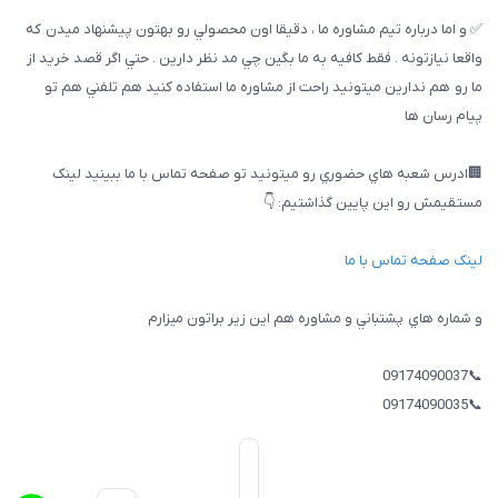
✅ و اما درباره تيم مشاوره ما ، دقيقا اون محصولي رو بهتون پيشنهاد ميدن كه
واقعا نيازتونه . فقط كافيه به ما بگين چي مد نظر دارين . حتي اگر قصد خريد از
ما رو هم ندارين ميتونيد راحت از مشاوره ما استفاده كنيد هم تلفني هم تو
پيام رسان ها
🏢ادرس شعبه هاي حضوري رو ميتونيد تو صفحه تماس با ما ببینيد لینک
مستقیمش رو این پایین گذاشتیم: 👇
لینک صفحه تماس با ما
و شماره هاي پشتباني و مشاوره هم اين زير براتون ميزارم
📞09174090037
📞09174090035