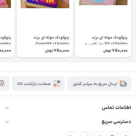
پتوکودک حوله ای برند
پتوکودک حوله ای برند
پتوکودک
bonito کد۲۷(یونیکورن و
bonito کد۲۶(pony)
bonito کدellow kity)۲۵
رنگین کمان)
0,000
750,000
750,000
تومان
تومان
ضمانت بازگشت کالا
ارسال سریع به سراسر کشور
اطلاعات تماس
09174090037
دسترسی سریع
09174090035
حساب کاربری