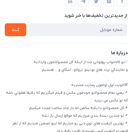
بوشهر ، بندر ديلم، خيابان ساحلي ، بازار كويتي، روبرو شيلات
راهنماي خريد
پنجمين فروشگاه كالاخواب پهلواني
از جدید‌ترین تخفیف‌ها با‌ خبر شوید
لیست محصولات
تماس با ما
ثبت
خريد عمده
درباره ما
✅تو كالاخواب پهلوانى جدا از اينكه كل محصولاتمون وارداتيه
و نمايندگي برند هاي بونيتو، ترولاو ، اسكاي و ... هستيم
💯الويت اول اولمون رضايت مشتريه
📌يعني تمام محصولاتو خودمون عكس و فيلم ميگيريم كه دقيقا هموني باشه
كه تو عكس مي بينيد
📌كل محصولاتو با ايكنه سالمن اما باز چك سلامت مجدد ميكنيم
📌تو چندين بسته بندي ميزاريم كه موقع ارسال باز نشه
📌بهترين كيفيت هاي توي دبي رو مياريم اما اينو تضمين ميديم كه از نظر
قيمت و كيفيت كسي نميتونه رقابت بكنه با ما