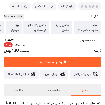
پتو كودك
علاقه‌مندی
مقایسه
ویژگی‌ها
مشاهده همه
ابعاد
جنس رویه
جنس پشت کار
برند
و
حدودا ۱۰۰ در ۱۴۰
مخمل
گوسفندی
بونیتو
حدو
شناسه محصول
180403
20٪
1,600,000
1,280,000
قیمت:
تومان
افزودن به سبدخرید
موجود در انبار
ارسال سریع
گارانتی اصالت کالا
معرفی
مشخصات
دیدگاه‌ها
اگه دنبال یه پتو نرم و خوش‌رنگ برای بچه‌ها هستی، این مدل السا و آنا واقعاً