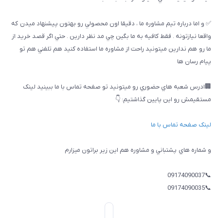
✅ و اما درباره تيم مشاوره ما ، دقيقا اون محصولي رو بهتون پيشنهاد ميدن كه
واقعا نيازتونه . فقط كافيه به ما بگين چي مد نظر دارين . حتي اگر قصد خريد از
ما رو هم ندارين ميتونيد راحت از مشاوره ما استفاده كنيد هم تلفني هم تو
پيام رسان ها
🏢ادرس شعبه هاي حضوري رو ميتونيد تو صفحه تماس با ما ببینيد لینک
مستقیمش رو این پایین گذاشتیم: 👇
لینک صفحه تماس با ما
و شماره هاي پشتباني و مشاوره هم اين زير براتون ميزارم
📞09174090037
📞09174090035