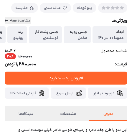
پتو كودك
علاقه‌مندی
مقایسه
ویژگی‌ها
مشاهده همه
ابعاد
جنس رویه
جنس پشت کار
برند
و
حدودا ۱۰۰ در ۱۴۰
مخمل
گوسفندی
بونیتو
حدو
شناسه محصول
180412
20٪
1,600,000
1,280,000
قیمت:
تومان
افزودن به سبدخرید
موجود در انبار
ارسال سریع
گارانتی اصالت کالا
معرفی
مشخصات
دیدگاه‌ها
این پتو با طرح جغد بامزه و زمینه‌ی طوسی ظاهر خیلی دوست‌داشتنی و