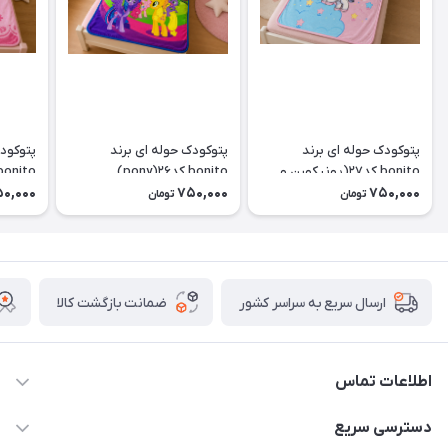
پتوکودک حوله ای برند
پتوکودک حوله ای برند
پتوکودک
bonito کد۲۷(یونیکورن و
bonito کد۲۶(pony)
bonito کدellow kity)۲۵
رنگین کمان)
0,000
750,000
750,000
تومان
تومان
ضمانت بازگشت کالا
ارسال سریع به سراسر کشور
اطلاعات تماس
09174090037
دسترسی سریع