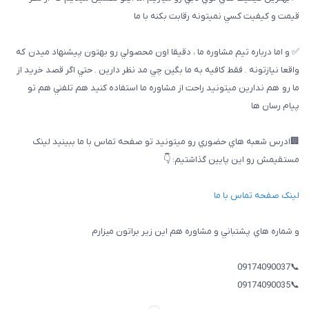
قيمت و كيفيت كسي نميتونه رقابت بكنه با ما
✅ و اما درباره تيم مشاوره ما ، دقيقا اون محصولي رو بهتون پيشنهاد ميدن كه
واقعا نيازتونه . فقط كافيه به ما بگين چي مد نظر دارين . حتي اگر قصد خريد از
ما رو هم ندارين ميتونيد راحت از مشاوره ما استفاده كنيد هم تلفني هم تو
پيام رسان ها
🏢ادرس شعبه هاي حضوري رو ميتونيد تو صفحه تماس با ما ببینيد لینک
مستقیمش رو این پایین گذاشتیم: 👇
لینک صفحه تماس با ما
و شماره هاي پشتباني و مشاوره هم اين زير براتون ميزارم
📞09174090037
📞09174090035