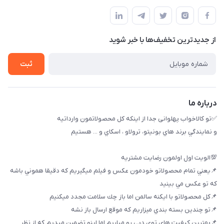
09174090035
حساب کاربری
بوشهر ، بندر ديلم، خيابان ساحلي ، بازار كويتي، روبرو شيلات
راهنماي خريد
پنجمين فروشگاه كالاخواب پهلواني
از جدید‌ترین تخفیف‌ها با‌ خبر شوید
لیست محصولات
تماس با ما
ثبت
خريد عمده
درباره ما
✅تو كالاخواب پهلوانى جدا از اينكه كل محصولاتمون وارداتيه
و نمايندگي برند هاي بونيتو، ترولاو ، اسكاي و ... هستيم
💯الويت اول اولمون رضايت مشتريه
📌يعني تمام محصولاتو خودمون عكس و فيلم ميگيريم كه دقيقا هموني باشه
كه تو عكس مي بينيد
📌كل محصولاتو با ايكنه سالمن اما باز چك سلامت مجدد ميكنيم
📌تو چندين بسته بندي ميزاريم كه موقع ارسال باز نشه
📌بهترين كيفيت هاي توي دبي رو مياريم اما اينو تضمين ميديم كه از نظر