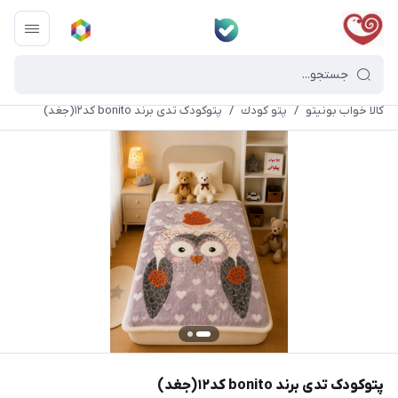
کالا خواب بونیتو
/
پتو كودك
/
پتوکودک تدی برند bonito کد۱۲(جغد)
پتوکودک تدی برند bonito کد۱۲(جغد)