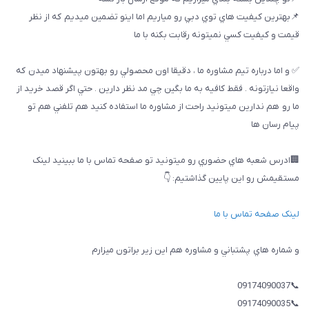
📌بهترين كيفيت هاي توي دبي رو مياريم اما اينو تضمين ميديم كه از نظر
قيمت و كيفيت كسي نميتونه رقابت بكنه با ما
✅ و اما درباره تيم مشاوره ما ، دقيقا اون محصولي رو بهتون پيشنهاد ميدن كه
واقعا نيازتونه . فقط كافيه به ما بگين چي مد نظر دارين . حتي اگر قصد خريد از
ما رو هم ندارين ميتونيد راحت از مشاوره ما استفاده كنيد هم تلفني هم تو
پيام رسان ها
🏢ادرس شعبه هاي حضوري رو ميتونيد تو صفحه تماس با ما ببینيد لینک
مستقیمش رو این پایین گذاشتیم: 👇
لینک صفحه تماس با ما
و شماره هاي پشتباني و مشاوره هم اين زير براتون ميزارم
📞09174090037
📞09174090035