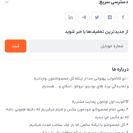
09174090037
دسترسی سریع
09174090035
حساب کاربری
بوشهر ، بندر ديلم، خيابان ساحلي ، بازار كويتي، روبرو شيلات
راهنماي خريد
پنجمين فروشگاه كالاخواب پهلواني
از جدید‌ترین تخفیف‌ها با‌ خبر شوید
لیست محصولات
تماس با ما
ثبت
خريد عمده
درباره ما
✅تو كالاخواب پهلوانى جدا از اينكه كل محصولاتمون وارداتيه
و نمايندگي برند هاي بونيتو، ترولاو ، اسكاي و ... هستيم
💯الويت اول اولمون رضايت مشتريه
📌يعني تمام محصولاتو خودمون عكس و فيلم ميگيريم كه دقيقا هموني باشه
كه تو عكس مي بينيد
📌كل محصولاتو با ايكنه سالمن اما باز چك سلامت مجدد ميكنيم
📌تو چندين بسته بندي ميزاريم كه موقع ارسال باز نشه