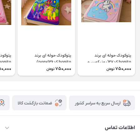
پتوکودک حوله ای برند
پتوکودک حوله ای برند
پتوکودک
bonito کد۲۷(یونیکورن و
bonito کد۲۶(pony)
bonito کدellow kity)۲۵
رنگین کمان)
0,000
750,000
750,000
تومان
تومان
ضمانت بازگشت کالا
ارسال سریع به سراسر کشور
اطلاعات تماس