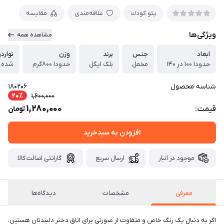
پتو كودك
علاقه‌مندی
مقایسه
ویژگی‌ها
مشاهده همه
ابعاد
جنس
برند
وزن
نوارد
حدودا ۱۰۰ در ۱۴۰
مخمل
بلک ایگل
حدودا ۸۰۰گرم
شده
شناسه محصول
180206
20٪
1,600,000
1,280,000
قیمت:
تومان
افزودن به سبدخرید
موجود در انبار
ارسال سریع
گارانتی اصالت کالا
معرفی
مشخصات
دیدگاه‌ها
اگر به دنبال یک رنگ خاص و متفاوت از صورتی برای اتاق دختر دلبندتان هستین،