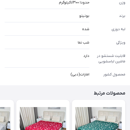
وزن
حدودا ۱/۳۰۰کیلوگرم
برند
بونیتو
لبه دوزی
شده
ویژگی
شب نما
قابلیت شستشو در
دارد
ماشین لباسشویی
محصول کشور
امارات(دبی)
محصولات مرتبط