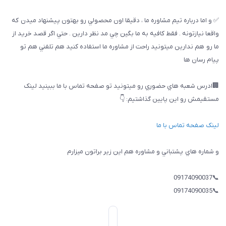
✅ و اما درباره تيم مشاوره ما ، دقيقا اون محصولي رو بهتون پيشنهاد ميدن كه
واقعا نيازتونه . فقط كافيه به ما بگين چي مد نظر دارين . حتي اگر قصد خريد از
ما رو هم ندارين ميتونيد راحت از مشاوره ما استفاده كنيد هم تلفني هم تو
پيام رسان ها
🏢ادرس شعبه هاي حضوري رو ميتونيد تو صفحه تماس با ما ببینيد لینک
مستقیمش رو این پایین گذاشتیم: 👇
لینک صفحه تماس با ما
و شماره هاي پشتباني و مشاوره هم اين زير براتون ميزارم
📞09174090037
📞09174090035