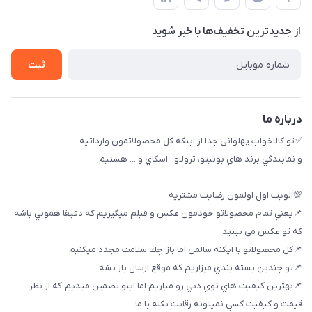
بوشهر ، بندر ديلم، خيابان ساحلي ، بازار كويتي، روبرو شيلات
راهنماي خريد
پنجمين فروشگاه كالاخواب پهلواني
از جدید‌ترین تخفیف‌ها با‌ خبر شوید
لیست محصولات
تماس با ما
ثبت
خريد عمده
درباره ما
✅تو كالاخواب پهلوانى جدا از اينكه كل محصولاتمون وارداتيه
و نمايندگي برند هاي بونيتو، ترولاو ، اسكاي و ... هستيم
💯الويت اول اولمون رضايت مشتريه
📌يعني تمام محصولاتو خودمون عكس و فيلم ميگيريم كه دقيقا هموني باشه
كه تو عكس مي بينيد
📌كل محصولاتو با ايكنه سالمن اما باز چك سلامت مجدد ميكنيم
📌تو چندين بسته بندي ميزاريم كه موقع ارسال باز نشه
📌بهترين كيفيت هاي توي دبي رو مياريم اما اينو تضمين ميديم كه از نظر
قيمت و كيفيت كسي نميتونه رقابت بكنه با ما