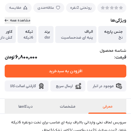
روتختی 2نفره
علاقه‌مندی
مقایسه
ویژگی‌ها
مشاهده همه
جنس پارچه
الیاف
برند
تیکه
کاور
نخ
پنبه ای ضدحساسیت
dsr
6تیکه
کش دار
شناسه محصول
6,800,000
قیمت:
تومان
افزودن به سبدخرید
موجود در انبار
ارسال سریع
گارانتی اصالت کالا
معرفی
مشخصات
دیدگاه‌ها
سرویس لحاف نخی وارداتی باالیاف پنبه ای مناسب برای تخت دونفره 6تیکه
شامل 2عددروبالش/2عددروکوسن /1کاور تشک/1لحاف