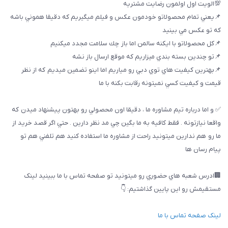
💯الويت اول اولمون رضايت مشتريه
📌يعني تمام محصولاتو خودمون عكس و فيلم ميگيريم كه دقيقا هموني باشه
كه تو عكس مي بينيد
📌كل محصولاتو با ايكنه سالمن اما باز چك سلامت مجدد ميكنيم
📌تو چندين بسته بندي ميزاريم كه موقع ارسال باز نشه
📌بهترين كيفيت هاي توي دبي رو مياريم اما اينو تضمين ميديم كه از نظر
قيمت و كيفيت كسي نميتونه رقابت بكنه با ما
✅ و اما درباره تيم مشاوره ما ، دقيقا اون محصولي رو بهتون پيشنهاد ميدن كه
واقعا نيازتونه . فقط كافيه به ما بگين چي مد نظر دارين . حتي اگر قصد خريد از
ما رو هم ندارين ميتونيد راحت از مشاوره ما استفاده كنيد هم تلفني هم تو
پيام رسان ها
🏢ادرس شعبه هاي حضوري رو ميتونيد تو صفحه تماس با ما ببینيد لینک
مستقیمش رو این پایین گذاشتیم: 👇
لینک صفحه تماس با ما