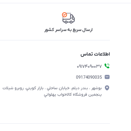
ارسال سریع به سراسر کشور
اطلاعات تماس
09174090037
09174090035
بوشهر ، بندر ديلم، خيابان ساحلي ، بازار كويتي، روبرو شيلات
پنجمين فروشگاه كالاخواب پهلواني