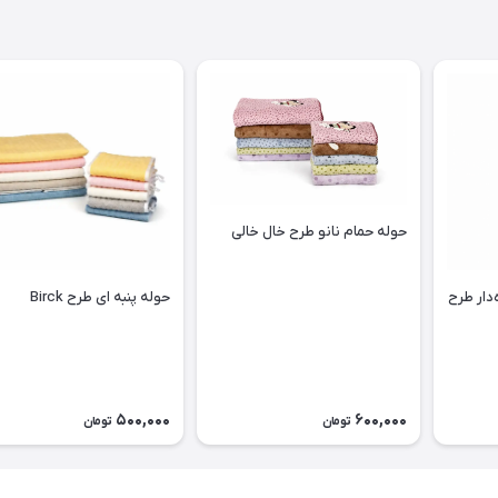
حوله حمام نانو طرح خال خالی
دار طرح
حوله پنبه ای طرح Birck
500,000
600,000
تومان
تومان