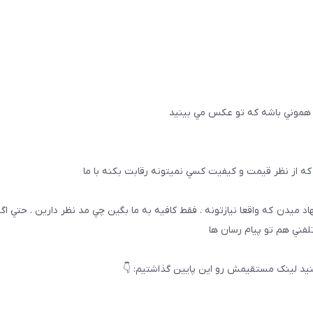
 هموني باشه كه تو عكس مي بينيد
ه از نظر قيمت و كيفيت كسي نميتونه رقابت بكنه با ما
هاد ميدن كه واقعا نيازتونه . فقط كافيه به ما بگين چي مد نظر دارين . حتي ا
تلفني هم تو پيام رسان ها
يد لینک مستقیمش رو این پایین گذاشتیم: 👇