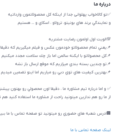
درباره ما
✅تو كالاخواب پهلوانى جدا از اينكه كل محصولاتمون وارداتيه
و نمايندگي برند هاي بونيتو، ترولاو ، اسكاي و ... هستيم
💯الويت اول اولمون رضايت مشتريه
📌يعني تمام محصولاتو خودمون عكس و فيلم ميگيريم كه دقيقا
📌كل محصولاتو با ايكنه سالمن اما باز چك سلامت مجدد ميكنيم
📌تو چندين بسته بندي ميزاريم كه موقع ارسال باز نشه
📌بهترين كيفيت هاي توي دبي رو مياريم اما اينو تضمين ميديم ك
✅ و اما درباره تيم مشاوره ما ، دقيقا اون محصولي رو بهتون پيشن
از ما رو هم ندارين ميتونيد راحت از مشاوره ما استفاده كنيد هم 
🏢ادرس شعبه هاي حضوري رو ميتونيد تو صفحه تماس با ما ببین
لینک صفحه تماس با ما