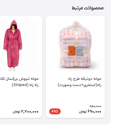
محصولات مرتبط
حوله دوتیکه طرح راه
حوله تنپوش بزرگسال کلاه‌
راه(استخری+دست وصورت)
راه راه (Striped)
950,000
2,700,000
690,000
28٪
تومان
تومان