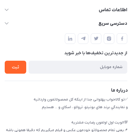
اطلاعات تماس
09174090037
دسترسی سریع
09174090035
حساب کاربری
بوشهر ، بندر ديلم، خيابان ساحلي ، بازار كويتي، روبرو شيلات
راهنماي خريد
پنجمين فروشگاه كالاخواب پهلواني
از جدید‌ترین تخفیف‌ها با‌ خبر شوید
لیست محصولات
تماس با ما
ثبت
خريد عمده
درباره ما
✅تو كالاخواب پهلوانى جدا از اينكه كل محصولاتمون وارداتيه
و نمايندگي برند هاي بونيتو، ترولاو ، اسكاي و ... هستيم
💯الويت اول اولمون رضايت مشتريه
📌يعني تمام محصولاتو خودمون عكس و فيلم ميگيريم كه دقيقا هموني باشه