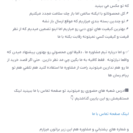
كه تو عكس مي بينيد
📌كل محصولاتو با ايكنه سالمن اما باز چك سلامت مجدد ميكنيم
📌تو چندين بسته بندي ميزاريم كه موقع ارسال باز نشه
📌بهترين كيفيت هاي توي دبي رو مياريم اما اينو تضمين ميديم كه از نظر
قيمت و كيفيت كسي نميتونه رقابت بكنه با ما
✅ و اما درباره تيم مشاوره ما ، دقيقا اون محصولي رو بهتون پيشنهاد ميدن كه
واقعا نيازتونه . فقط كافيه به ما بگين چي مد نظر دارين . حتي اگر قصد خريد از
ما رو هم ندارين ميتونيد راحت از مشاوره ما استفاده كنيد هم تلفني هم تو
پيام رسان ها
🏢ادرس شعبه هاي حضوري رو ميتونيد تو صفحه تماس با ما ببینيد لینک
مستقیمش رو این پایین گذاشتیم: 👇
لینک صفحه تماس با ما
و شماره هاي پشتباني و مشاوره هم اين زير براتون ميزارم