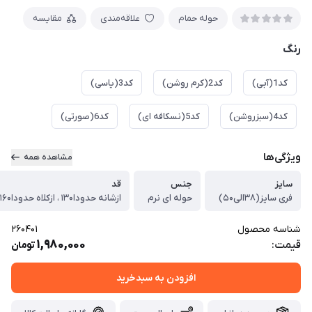
حوله حمام
علاقه‌مندی
مقایسه
رنگ
کد1(آبی)
کد2(کرم روشن)
کد3(یاسی)
کد4(سبزروشن)
کد5(نسکافه ای)
کد6(صورتی)
ویژگی‌ها
مشاهده همه
سایز
جنس
قد
فری سایز(۳۸الی۵۰)
حوله ای نرم
ازشانه حدودا۱۳۰ ، ازکلاه حدودا۱۶۰
شناسه محصول
260401
1,980,000
قیمت:
تومان
افزودن به سبدخرید