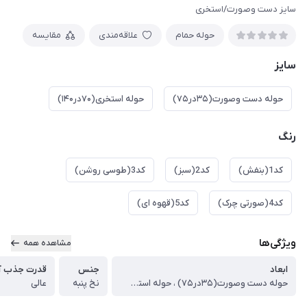
سایز دست وصورت/استخری
حوله حمام
علاقه‌مندی
مقایسه
سایز
حوله دست وصورت(۳۵در۷۵)
حوله استخری(۷۰در۱۴۰)
رنگ
کد1(بنفش)
کد2(سبز)
کد3(طوسی روشن)
کد4(صورتی چرک)
کد5(قهوه ای)
ویژگی‌ها
مشاهده همه
ابعاد
جنس
قدرت جذب آ
حوله دست وصورت(۳۵در۷۵) ، حوله استخری(۷۰در۱۴۰)
نخ پنبه
عالی