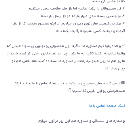
كه تو عكس مي بينيد
📌كل محصولاتو با ايكنه سالمن اما باز چك سلامت مجدد ميكنيم
📌تو چندين بسته بندي ميزاريم كه موقع ارسال باز نشه
📌بهترين كيفيت هاي توي دبي رو مياريم اما اينو تضمين ميديم كه از نظر
قيمت و كيفيت كسي نميتونه رقابت بكنه با ما
✅ و اما درباره تيم مشاوره ما ، دقيقا اون محصولي رو بهتون پيشنهاد ميدن كه
واقعا نيازتونه . فقط كافيه به ما بگين چي مد نظر دارين . حتي اگر قصد خريد از
ما رو هم ندارين ميتونيد راحت از مشاوره ما استفاده كنيد هم تلفني هم تو
پيام رسان ها
🏢ادرس شعبه هاي حضوري رو ميتونيد تو صفحه تماس با ما ببینيد لینک
مستقیمش رو این پایین گذاشتیم: 👇
لینک صفحه تماس با ما
و شماره هاي پشتباني و مشاوره هم اين زير براتون ميزارم