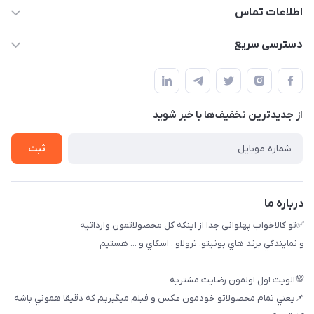
اطلاعات تماس
09174090037
دسترسی سریع
09174090035
حساب کاربری
بوشهر ، بندر ديلم، خيابان ساحلي ، بازار كويتي، روبرو شيلات
راهنماي خريد
پنجمين فروشگاه كالاخواب پهلواني
از جدید‌ترین تخفیف‌ها با‌ خبر شوید
لیست محصولات
تماس با ما
ثبت
خريد عمده
درباره ما
✅تو كالاخواب پهلوانى جدا از اينكه كل محصولاتمون وارداتيه
و نمايندگي برند هاي بونيتو، ترولاو ، اسكاي و ... هستيم
💯الويت اول اولمون رضايت مشتريه
📌يعني تمام محصولاتو خودمون عكس و فيلم ميگيريم كه دقيقا هموني باشه