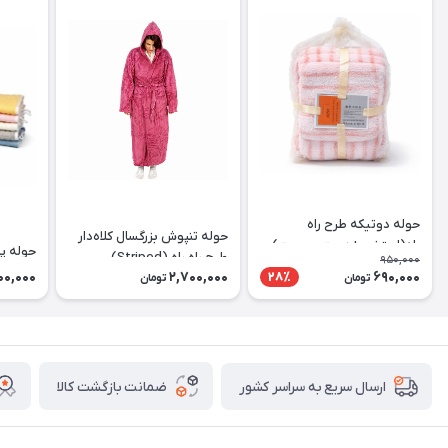
حوله دوتیکه طرح راه
حوله تنپوش بزرگسال کلاه‌دار
راه(استخری+دست وصورت)
حوله پنبه
طرح راه راه (Striped)
950,000
00,000
2,700,000
690,000
28٪
تومان
تومان
ضمانت بازگشت کالا
ارسال سریع به سراسر کشور