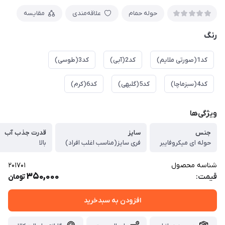
حوله حمام
علاقه‌مندی
مقایسه
رنگ
کد1(صورتی ملایم)
کد2(آبی)
کد3(طوسی)
کد4(سبزماچا)
کد5(گلبهی)
کد6(کرم)
ویژگی‌ها
جنس
سایز
قدرت جذب آب
حوله ای میکروفایبر
فری سایز(مناسب اغلب افراد)
بالا
شناسه محصول
201701
350,000
قیمت:
تومان
افزودن به سبدخرید