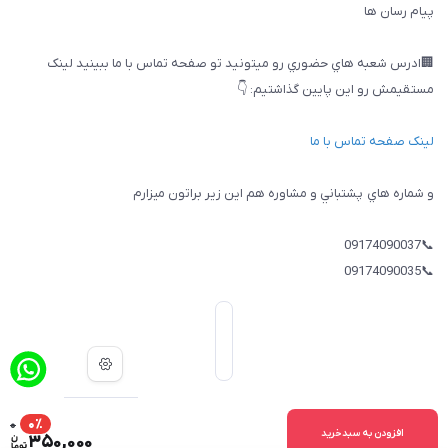
پيام رسان ها
🏢ادرس شعبه هاي حضوري رو ميتونيد تو صفحه تماس با ما ببینيد لینک
مستقیمش رو این پایین گذاشتیم: 👇
لینک صفحه تماس با ما
و شماره هاي پشتباني و مشاوره هم اين زير براتون ميزارم
📞09174090037
📞09174090035
0
0٪
ساخت سایت توسط
Portal
افزودن به سبدخرید
350,000