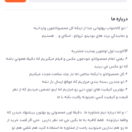
خريد عمده
درباره ما
✅تو كالاخواب پهلوانى جدا از اينكه كل محصولاتمون وارداتيه
و نمايندگي برند هاي بونيتو، ترولاو ، اسكاي و ... هستيم
💯الويت اول اولمون رضايت مشتريه
📌يعني تمام محصولاتو خودمون عكس و فيلم ميگيريم كه دقيقا هموني باشه
كه تو عكس مي بينيد
📌كل محصولاتو با ايكنه سالمن اما باز چك سلامت مجدد ميكنيم
📌تو چندين بسته بندي ميزاريم كه موقع ارسال باز نشه
📌بهترين كيفيت هاي توي دبي رو مياريم اما اينو تضمين ميديم كه از نظر
قيمت و كيفيت كسي نميتونه رقابت بكنه با ما
✅ و اما درباره تيم مشاوره ما ، دقيقا اون محصولي رو بهتون پيشنهاد ميدن كه
واقعا نيازتونه . فقط كافيه به ما بگين چي مد نظر دارين . حتي اگر قصد خريد از
ما رو هم ندارين ميتونيد راحت از مشاوره ما استفاده كنيد هم تلفني هم تو