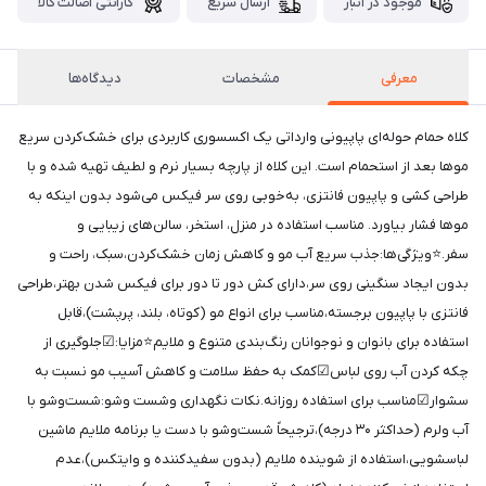
موجود در انبار
ارسال سریع
گارانتی اصالت کالا
معرفی
مشخصات
دیدگاه‌ها
کلاه حمام حوله‌ای پاپیونی وارداتی یک اکسسوری کاربردی برای خشک‌کردن سریع
موها بعد از استحمام است. این کلاه از پارچه بسیار نرم و لطیف تهیه شده و با
طراحی کشی و پاپیون فانتزی، به‌خوبی روی سر فیکس می‌شود بدون اینکه به
موها فشار بیاورد. مناسب استفاده در منزل، استخر، سالن‌های زیبایی و
سفر.⭐️ویژگی‌ها:جذب سریع آب مو و کاهش زمان خشک‌کردن،سبک، راحت و
بدون ایجاد سنگینی روی سر،دارای کش دور تا دور برای فیکس شدن بهتر،طراحی
فانتزی با پاپیون برجسته،مناسب برای انواع مو (کوتاه، بلند، پرپشت)،قابل
استفاده برای بانوان و نوجوانان رنگ‌بندی متنوع و ملایم⭐️مزایا:☑جلوگیری از
چکه کردن آب روی لباس☑کمک به حفظ سلامت و کاهش آسیب مو نسبت به
سشوار☑مناسب برای استفاده روزانه.نکات نگهداری وشست وشو:شست‌وشو با
آب ولرم (حداکثر ۳۰ درجه)،ترجیحاً شست‌وشو با دست یا برنامه ملایم ماشین
لباسشویی،استفاده از شوینده ملایم (بدون سفیدکننده و وایتکس)،عدم