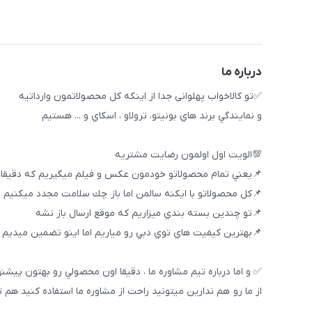
درباره ما
✅تو كالاخواب پهلوانى جدا از اينكه كل محصولاتمون وارداتيه
و نمايندگي برند هاي بونيتو، ترولاو ، اسكاي و ... هستيم
💯الويت اول اولمون رضايت مشتريه
📌يعني تمام محصولاتو خودمون عكس و فيلم ميگيريم كه دقيقا
📌كل محصولاتو با ايكنه سالمن اما باز چك سلامت مجدد ميكنيم
📌تو چندين بسته بندي ميزاريم كه موقع ارسال باز نشه
📌بهترين كيفيت هاي توي دبي رو مياريم اما اينو تضمين ميديم ك
✅ و اما درباره تيم مشاوره ما ، دقيقا اون محصولي رو بهتون پيشن
از ما رو هم ندارين ميتونيد راحت از مشاوره ما استفاده كنيد هم 