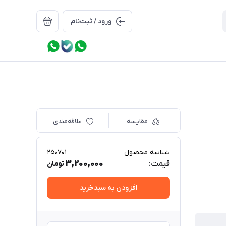
ورود / ثبت‌نام
مقایسه
علاقه‌مندی
شناسه محصول
250701
3,200,000
قیمت:
تومان
افزودن به سبدخرید