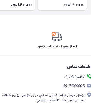
1,400,000
1,200,000
تومان
تومان
ارسال سریع به سراسر کشور
اطلاعات تماس
09174090037
09174090035
بوشهر ، بندر ديلم، خيابان ساحلي ، بازار كويتي، روبرو شيلات
پنجمين فروشگاه كالاخواب پهلواني