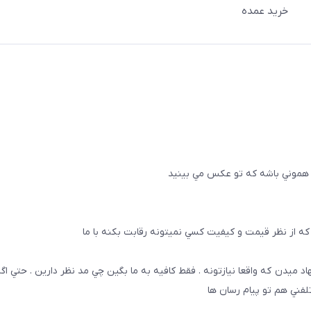
خريد عمده
 هموني باشه كه تو عكس مي بينيد
ه از نظر قيمت و كيفيت كسي نميتونه رقابت بكنه با ما
هاد ميدن كه واقعا نيازتونه . فقط كافيه به ما بگين چي مد نظر دارين . حتي ا
تلفني هم تو پيام رسان ها