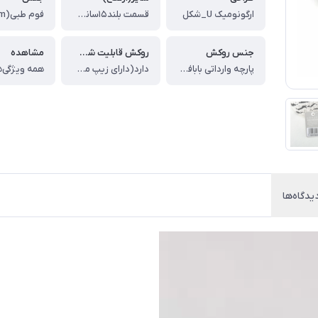
ارگونومیک U_شکل
قسمت بلند۱۵سانت ، قسمت کوتاه۱۰سانت ، قسمت قوس۸سانت
جنس روکش
روکش قابلیت شست وشو
مشاهده
پارچه وارداتی بابافت خطی،نرم ولطیف
دارد(دارای زیپ مخفی)
همه ویژگی‌ه
یدگاه‌ها