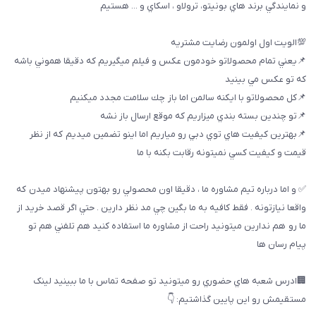
و نمايندگي برند هاي بونيتو، ترولاو ، اسكاي و ... هستيم
💯الويت اول اولمون رضايت مشتريه
📌يعني تمام محصولاتو خودمون عكس و فيلم ميگيريم كه دقيقا هموني باشه
كه تو عكس مي بينيد
📌كل محصولاتو با ايكنه سالمن اما باز چك سلامت مجدد ميكنيم
📌تو چندين بسته بندي ميزاريم كه موقع ارسال باز نشه
📌بهترين كيفيت هاي توي دبي رو مياريم اما اينو تضمين ميديم كه از نظر
قيمت و كيفيت كسي نميتونه رقابت بكنه با ما
✅ و اما درباره تيم مشاوره ما ، دقيقا اون محصولي رو بهتون پيشنهاد ميدن كه
واقعا نيازتونه . فقط كافيه به ما بگين چي مد نظر دارين . حتي اگر قصد خريد از
ما رو هم ندارين ميتونيد راحت از مشاوره ما استفاده كنيد هم تلفني هم تو
پيام رسان ها
🏢ادرس شعبه هاي حضوري رو ميتونيد تو صفحه تماس با ما ببینيد لینک
مستقیمش رو این پایین گذاشتیم: 👇