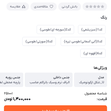
بالش گردنی
علاقه‌مندی
مقایسه
رنگ
کد1(سبزیشمی)
کد2(سورمه ای/طوسی)
کد3(آبی آسمانی/طوسی تیره)
کد5(صورتی/طوسی)
کد6(قهوه ای)
ویژگی‌ها
مدل
جنس داخلی
جنس رویه
U_شکل ارگونومیک
الیاف نرم وسبک باتراکم مناسب
پارچه مخملی لط
شناسه محصول
251001
1,400,000
قیمت:
تومان
افزودن به سبدخرید