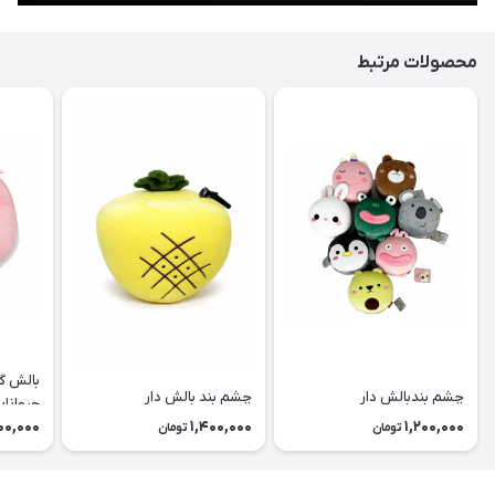
محصولات مرتبط
بالش گ
چشم بندبالش دار
چشم بند بالش دار
حیوانا
00,000
1,400,000
1,200,000
تومان
تومان